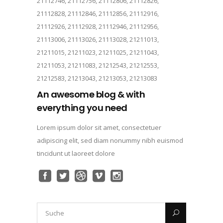
21112746, 21112756, 21112806, 21112826,
21112828, 21112846, 21112856, 21112916,
21112926, 21112928, 21112946, 21112956,
21113006, 21113026, 21113028, 21211013,
21211015, 21211023, 21211025, 21211043,
21211053, 21211083, 21212543, 21212553,
21212583, 21213043, 21213053, 21213083
An awesome blog & with
everything you need
Lorem ipsum dolor sit amet, consectetuer
adipiscing elit, sed diam nonummy nibh euismod
tincidunt ut laoreet dolore