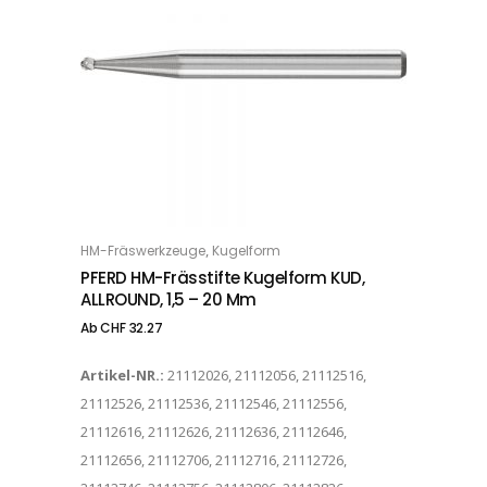
Dieses Produkt weist mehrere Varianten auf. Die Optionen können auf der Produktseite gewählt werden
,
HM-Fräswerkzeuge
Kugelform
OPTIONS
PFERD HM-Frässtifte Kugelform KUD,
ALLROUND, 1,5 – 20 Mm
Ab
CHF
32.27
Artikel-NR.:
21112026, 21112056, 21112516,
21112526, 21112536, 21112546, 21112556,
21112616, 21112626, 21112636, 21112646,
21112656, 21112706, 21112716, 21112726,