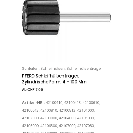
Dieses Produkt weist mehrere Varianten auf. Die Optionen können auf der Produktseite gewählt werden
,
,
Schleifen
Schleifhülsen
Schleifhülsenträger
OPTIONS
PFERD Schleifhülsenträger,
Zylindrische Form, 4 – 100 Mm
Ab
CHF
7.05
Artikel-NR.:
42100410, 42100413, 42100610,
42100613, 42100810, 42100813, 42101000,
42102000, 42103000, 42104000, 42105000,
42106000, 42106500, 42107000, 42107080,