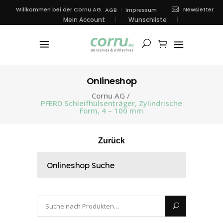
Newsletter
Willkommen bei der Cornu AG.
AGB
Impressum
Mein Account
Wunschliste
Onlineshop
Cornu AG
/
PFERD Schleifhülsenträger, Zylindrische
Form, 4 – 100 mm
Zurück
Onlineshop Suche