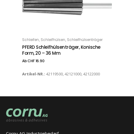
Dieses Produkt weist mehrere Varianten auf. Die Optionen können auf der Produktseite gewählt werden
,
,
Schleifen
Schleifhülsen
Schleifhülsenträger
OPTIONS
PFERD Schleifhülsenträger, Konische
Form, 20 – 36 Mm
Ab
CHF
16.90
Artikel-NR.:
42119500, 42121000, 42122000
Cornu AG Industriebedarf