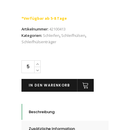
*Verfügbar ab 5-8 Tage
Artikelnummer:
42100413
Kategorien:
Schleifen
,
Schleifhülsen
,
Schleifhülsenträger
PFERD
Schleifhülsenträger,
Zylindrische
IN DEN WARENKORB
Form,
4
-
100
Beschreibung
mm
quantity
Zusätzliche Information