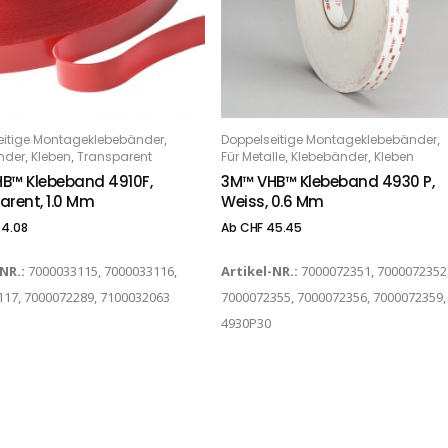
Dieses Produkt weist mehrere Varianten auf. Die Optionen können auf der Produktseite gewählt werden
,
,
eitige Montageklebebänder
Doppelseitige Montageklebebänder
PTIONS
OPTIONS
,
,
,
,
nder
Kleben
Transparent
Für Metalle
Klebebänder
Kleben
B™ Klebeband 4910F,
3M™ VHB™ Klebeband 4930 P,
arent, 1.0 Mm
Weiss, 0.6 Mm
4.08
Ab
CHF
45.45
-NR.:
7000033115, 7000033116,
Artikel-NR.:
7000072351, 7000072352
17, 7000072289, 7100032063
7000072355, 7000072356, 7000072359,
4930P30