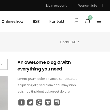
Mein Account
Wunschliste
0
Onlineshop
B2B
Kontakt
Cornu AG
/
An awesome blog & with
everything you need
Lorem ipsum dolor sit amet, consectetuer
adipiscing elit, sed diam nonummy nibh
euismod tincidunt ut laoreet dolore