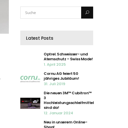
Latest Posts
Optrel. Schweisser- und
Atemschutz – Swiss Made!
1. April 2025
Cornu AG feiert 50
,
jähriges Jubiläum!
31. Juli 2019
Die neuen 3M™ Cubitron™
3
Hochleistungsschleifmittel
sind da!
12. Januar 2024
Neu in unserem Online-
Shop!