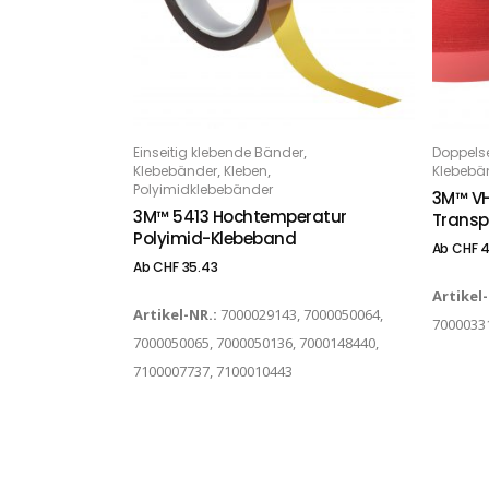
Dieses Produkt weist mehrere Varianten auf. Die Optionen können auf der Produktseite gewählt werden
Dieses Produkt weist mehrere Varianten auf. Die Optionen können auf der Produktseite gewählt werden
,
Einseitig klebende Bänder
Doppels
OPTIONS
O
,
,
Klebebänder
Kleben
Klebebä
Polyimidklebebänder
3M™ VH
3M™ 5413 Hochtemperatur
Transp
Polyimid-Klebeband
Ab
CHF
4
Ab
CHF
35.43
Artikel
Artikel-NR.:
7000029143, 7000050064,
70000331
7000050065, 7000050136, 7000148440,
7100007737, 7100010443