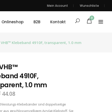
Mein Account
Wunschliste
0
Onlineshop
B2B
Kontakt
VHB™ Klebeband 4910F, transparent, 1.0 mm
VHB™
band 4910F,
parent, 1.0 mm
F
44.08
hleistungs-Klebebänder sind doppelseitige
 aus geschlossenzelligem Acrylat-Klebstoff. Sie