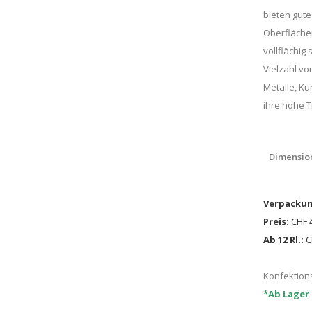
bieten gut
Oberflächen
vollflächig
Vielzahl vo
Metalle, Ku
ihre hohe 
Dimensio
Verpackun
Preis:
CHF 4
Ab 12 Rl.:
CH
Konfektions
*Ab Lager