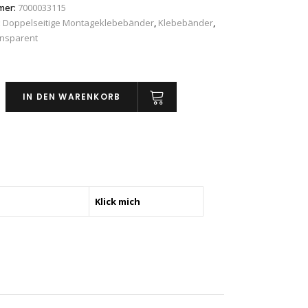
mer:
7000033115
:
Doppelseitige Montageklebebänder
,
Klebebänder
,
nsparent
IN DEN WARENKORB
,
Klick mich