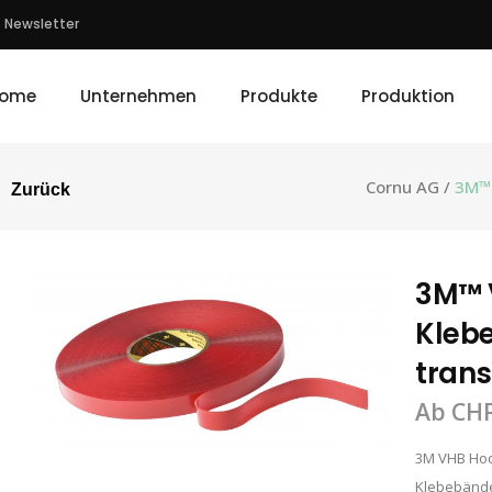
Newsletter
ome
Unternehmen
Produkte
Produktion
Cornu AG
/
3M™ 
Zurück
3M™ 
Klebe
trans
Ab
CH
3M VHB Hoc
Klebebänder