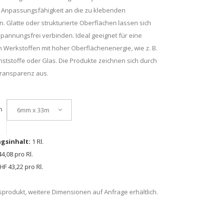
e Anpassungsfähigkeit an die zu klebenden
. Glatte oder strukturierte Oberflächen lassen sich
 spannungsfrei verbinden. Ideal geeignet für eine
n Werkstoffen mit hoher Oberflächenenergie, wie z. B.
nststoffe oder Glas. Die Produkte zeichnen sich durch
Transparenz aus.
n
6mm x 33m
gsinhalt:
1 Rl.
4,08 pro Rl.
F 43,22 pro Rl.
produkt, weitere Dimensionen auf Anfrage erhältlich.