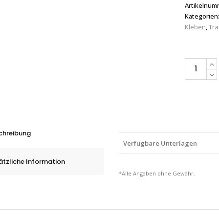
Artikelnum
Kategorien
Kleben
,
Tra
3M™
VHB™
Klebeband
4910F,
transparent
1.0
chreibung
mm
Verfügbare Unterlagen
quantity
ätzliche Information
*Alle Angaben ohne Gewähr.