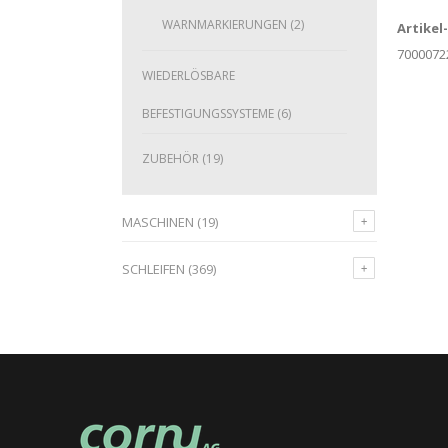
WARNMARKIERUNGEN
(2)
Artikel
7000072
WIEDERLÖSBARE
BEFESTIGUNGSSYSTEME
(6)
ZUBEHÖR
(19)
MASCHINEN
(19)
SCHLEIFEN
(369)