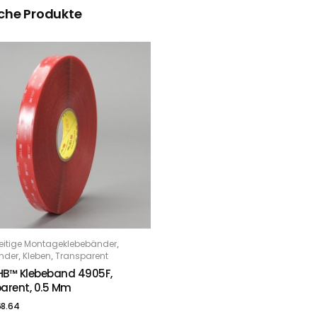
che Produkte
,
eitige Montageklebebänder
PTIONS
,
,
nder
Kleben
Transparent
B™ Klebeband 4905F,
arent, 0.5 Mm
8.64