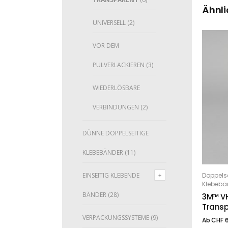
Ähnli
UNIVERSELL
(2)
VOR DEM
PULVERLACKIEREN
(3)
WIEDERLÖSBARE
VERBINDUNGEN
(2)
DÜNNE DOPPELSEITIGE
KLEBEBÄNDER
(11)
Dieses Produkt weist mehrere Varianten auf. Die Optionen können auf der Produktseite gewählt werden
EINSEITIG KLEBENDE
Doppels
O
Klebebä
BÄNDER
(28)
3M™ VH
Transp
VERPACKUNGSSYSTEME
(9)
Ab
CHF
6