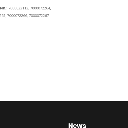
-NR.:
7000033113, 7000072264,
265, 7000072266, 7000072267
News