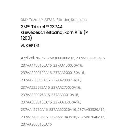
Dieses Produkt weist mehrere Varianten auf. Die Optionen können auf der Produktseite gewählt werden
,
,
3M™ Trizact™ 237AA
Bänder
Schleifen
OPTIONS
3M™ Trizact™ 237AA
Gewebeschleifband, Korn A 16 (P
1200)
Ab
CHF
1.41
Artikel-NR.:
237AA1000100A16, 237AA100050A16,
237AA1100100A16, 237AA150050A16,
237AA2000100A16, 237AA2000150A16,
237AA200050A16, 237AA200075A16,
237AA225075A16, 237AA275050A16,
237AA300075A16, 237AA33010A16,
237AA3500100A16, 237AA45050A16,
237AA45719A16, 237AA52020A16, 237AA53329A16,
237AA61030A16, 237AA61040A16, 237AA82040A16,
237AA9000100A16