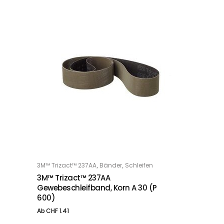
Dieses Produkt weist mehrere Varianten auf. Die Optionen können auf der Produktseite gewählt werden
,
,
3M™ Trizact™ 237AA
Bänder
Schleifen
OPTIONS
3M™ Trizact™ 237AA
Gewebeschleifband, Korn A 30 (P
600)
Ab
CHF
1.41