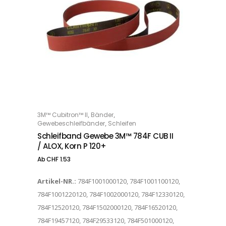
Dieses Produkt weist mehrere Varianten auf. Die Optionen können auf der Produktseite gewählt werden
,
,
3M™ Cubitron™ II
Bänder
OPTIONS
,
Gewebeschleifbänder
Schleifen
Schleifband Gewebe 3M™ 784F CUB II
/ ALOX, Korn P 120+
Ab
CHF
1.53
Artikel-NR.:
784F1001000120, 784F1001100120,
784F1001220120, 784F1002000120, 784F12330120,
784F12520120, 784F1502000120, 784F16520120,
784F19457120, 784F29533120, 784F501000120,