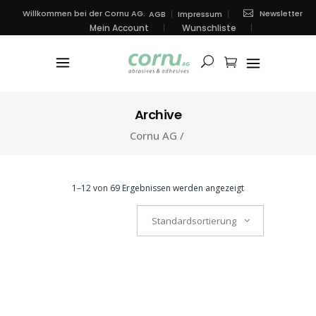
Newsletter
Willkommen bei der Cornu AG.
AGB
Impressum
Mein Account
Wunschliste
Archive
Cornu AG
/
1–12 von 69 Ergebnissen werden angezeigt
Standardsortierung