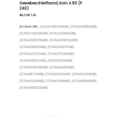
Gewebeschleifband, Korn A 80 (P
240)
Ab
CHF
1.41
Artikel-NR.:
237AA1000100A80, 237AA100050A80,
237AA1100100A80, 237AA150050A80,
237AA2000100A80, 237AA2000150A80,
237AA200050A80, 237AA200075A80,
237AA225075A80, 237AA275050A80,
237AA300075A80, 237AA33010A80,
237AA3500100A80, 237AA45050A80,
237AA45719A80, 237AA52020A80, 237AA53329A80,
237AA61030A80, 237AA61040A80, 237AA82040A80,
237AA9000100A80