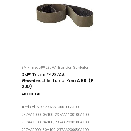
Dieses Produkt weist mehrere Varianten auf. Die Optionen können auf der Produktseite gewählt werden
,
,
3M™ Trizact™ 237AA
Bänder
Schleifen
OPTIONS
3M™ Trizact™ 237AA
Gewebeschleifband, Korn A 100 (P
200)
Ab
CHF
1.41
Artikel-NR.:
237AA1000100A100,
237AA100050A100, 237AA1100100A100,
237AA150050A100, 237AA2000100A100,
237AA2000150A100, 237AA200050A100,