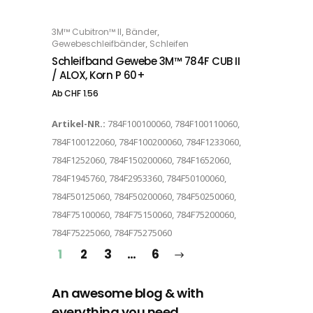
Dieses Produkt weist mehrere Varianten auf. Die Optionen können auf der Produktseite gewählt werden
,
,
3M™ Cubitron™ II
Bänder
OPTIONS
,
Gewebeschleifbänder
Schleifen
Schleifband Gewebe 3M™ 784F CUB II
/ ALOX, Korn P 60+
Ab
CHF
1.56
Artikel-NR.:
784F100100060, 784F100110060,
784F100122060, 784F100200060, 784F1233060,
784F1252060, 784F150200060, 784F1652060,
784F1945760, 784F2953360, 784F50100060,
784F50125060, 784F50200060, 784F50250060,
784F75100060, 784F75150060, 784F75200060,
784F75225060, 784F75275060
1
2
3
…
6
An awesome blog & with
everything you need