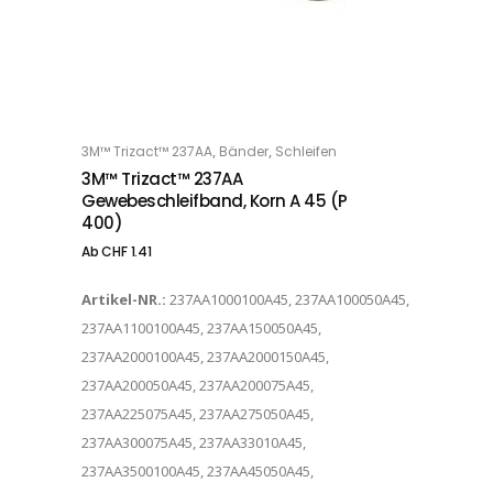
Dieses Produkt weist mehrere Varianten auf. Die Optionen können auf der Produktseite gewählt werden
,
,
3M™ Trizact™ 237AA
Bänder
Schleifen
OPTIONS
3M™ Trizact™ 237AA
Gewebeschleifband, Korn A 45 (P
400)
Ab
CHF
1.41
Artikel-NR.:
237AA1000100A45, 237AA100050A45,
237AA1100100A45, 237AA150050A45,
237AA2000100A45, 237AA2000150A45,
237AA200050A45, 237AA200075A45,
237AA225075A45, 237AA275050A45,
237AA300075A45, 237AA33010A45,
237AA3500100A45, 237AA45050A45,