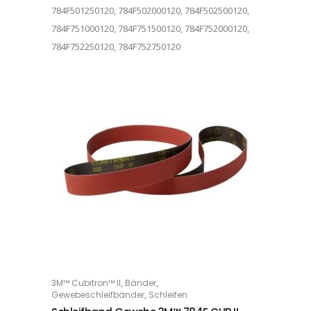
784F501250120, 784F502000120, 784F502500120,
784F751000120, 784F751500120, 784F752000120,
784F752250120, 784F752750120
Dieses Produkt weist mehrere Varianten auf. Die Optionen können auf der Produktseite gewählt werden
,
,
3M™ Cubitron™ II
Bänder
OPTIONS
,
Gewebeschleifbänder
Schleifen