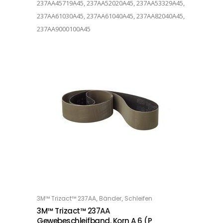
237AA45719A45, 237AA52020A45, 237AA53329A45,
237AA61030A45, 237AA61040A45, 237AA82040A45,
237AA9000100A45
Dieses Produkt weist mehrere Varianten auf. Die Optionen können auf der Produktseite gewählt werden
,
,
3M™ Trizact™ 237AA
Bänder
Schleifen
OPTIONS
3M™ Trizact™ 237AA
Gewebeschleifband, Korn A 6 (P