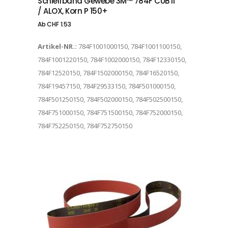
Schleifband Gewebe 3M™ 784F CUB II
/ ALOX, Korn P 150+
Ab
CHF
1.53
Artikel-NR.:
784F1001000150, 784F1001100150,
784F1001220150, 784F1002000150, 784F12330150,
784F12520150, 784F1502000150, 784F16520150,
784F19457150, 784F29533150, 784F501000150,
784F501250150, 784F502000150, 784F502500150,
784F751000150, 784F751500150, 784F752000150,
784F752250150, 784F752750150