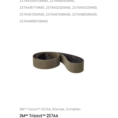
237AA3500100A65, 237AA45050A65,
237AA45719A65, 237AA52020A65, 237AA53329A65,
237AA61030A65, 237AA61040A65, 237AA82040A65,
237AA9000100A65
Dieses Produkt weist mehrere Varianten auf. Die Optionen können auf der Produktseite gewählt werden
,
,
3M™ Trizact™ 237AA
Bänder
Schleifen
OPTIONS
3M™ Trizact™ 237AA