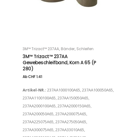
Dieses Produkt weist mehrere Varianten auf. Die Optionen können auf der Produktseite gewählt werden
,
,
3M™ Trizact™ 237AA
Bänder
Schleifen
OPTIONS
3M™ Trizact™ 237AA
Gewebeschleifband, Korn A 65 (P
280)
Ab
CHF
1.41
Artikel-NR.:
237AA1000100A65, 237AA100050A65,
237AA1100100A65, 237AA150050A65,
237AA2000100A65, 237AA2000150A65,
237AA200050A65, 237AA200075A65,
237AA225075A65, 237AA275050A65,
237AA300075A65, 237AA33010A65,