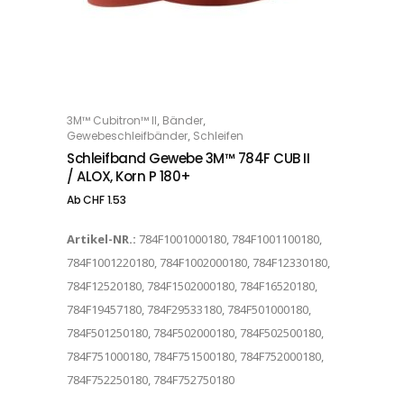
Dieses Produkt weist mehrere Varianten auf. Die Optionen können auf der Produktseite gewählt werden
,
,
3M™ Cubitron™ II
Bänder
OPTIONS
,
Gewebeschleifbänder
Schleifen
Schleifband Gewebe 3M™ 784F CUB II
/ ALOX, Korn P 180+
Ab
CHF
1.53
Artikel-NR.:
784F1001000180, 784F1001100180,
784F1001220180, 784F1002000180, 784F12330180,
784F12520180, 784F1502000180, 784F16520180,
784F19457180, 784F29533180, 784F501000180,
784F501250180, 784F502000180, 784F502500180,
784F751000180, 784F751500180, 784F752000180,
784F752250180, 784F752750180