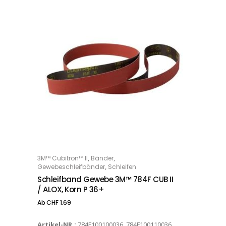
Dieses Produkt weist mehrere Varianten auf. Die Optionen können auf der Produktseite gewählt werden
,
,
3M™ Cubitron™ II
Bänder
OPTIONS
,
Gewebeschleifbänder
Schleifen
Schleifband Gewebe 3M™ 784F CUB II
/ ALOX, Korn P 36+
Ab
CHF
1.69
Artikel-NR.:
784F100100036, 784F100110036,