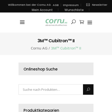
Newsletter
Willkommen bei der Cornu AG.
AGB
Impressum
Mein Account
Wunschliste
3M™ Cubitron™ II
Cornu AG
/
3M™ Cubitron™ II
Onlineshop Suche
Produktkategorien