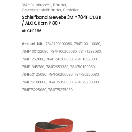
,
,
3M™ Cubitron™ II
Bänder
OPTIONS
,
Gewebeschleifbänder
Schleifen
Schleifband Gewebe 3M™ 784F CUB II
/ ALOX, Korn P 80+
Ab
CHF
1.56
Artikel-NR.:
784F100100080, 784F100110080,
784F100122080, 784F100200080, 784F1233080,
784F1252080, 784F150200080, 784F1652080,
784F1945780, 784F2953380, 784F50100080,
784F50125080, 784F50200080, 784F50250080,
784F75100080, 784F75150080, 784F75200080,
784F75225080, 784F75275080