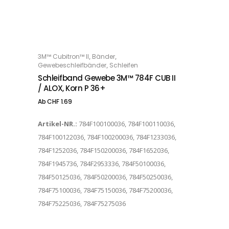
Dieses Produkt weist mehrere Varianten auf. Die Optionen können auf der Produktseite gewählt werden
,
,
3M™ Cubitron™ II
Bänder
OPTIONS
,
Gewebeschleifbänder
Schleifen
Schleifband Gewebe 3M™ 784F CUB II
/ ALOX, Korn P 36+
Ab
CHF
1.69
Artikel-NR.:
784F100100036, 784F100110036,
784F100122036, 784F100200036, 784F1233036,
784F1252036, 784F150200036, 784F1652036,
784F1945736, 784F2953336, 784F50100036,
784F50125036, 784F50200036, 784F50250036,
784F75100036, 784F75150036, 784F75200036,
784F75225036, 784F75275036