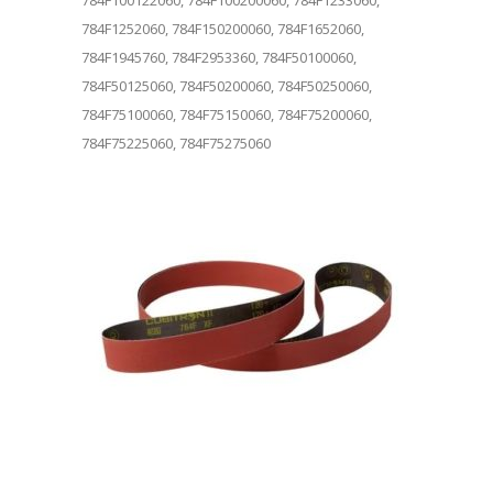
784F1252060, 784F150200060, 784F1652060,
784F1945760, 784F2953360, 784F50100060,
784F50125060, 784F50200060, 784F50250060,
784F75100060, 784F75150060, 784F75200060,
784F75225060, 784F75275060
Dieses Produkt weist mehrere Varianten auf. Die Optionen können auf der Produktseite gewählt werden