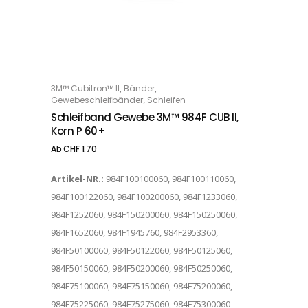
Dieses Produkt weist mehrere Varianten auf. Die Optionen können auf der Produktseite gewählt werden
,
,
3M™ Cubitron™ II
Bänder
OPTIONS
,
Gewebeschleifbänder
Schleifen
Schleifband Gewebe 3M™ 984F CUB II,
Korn P 60+
Ab
CHF
1.70
Artikel-NR.:
984F100100060, 984F100110060,
984F100122060, 984F100200060, 984F1233060,
984F1252060, 984F150200060, 984F150250060,
984F1652060, 984F1945760, 984F2953360,
984F50100060, 984F50122060, 984F50125060,
984F50150060, 984F50200060, 984F50250060,
984F75100060, 984F75150060, 984F75200060,
984F75225060, 984F75275060, 984F75300060