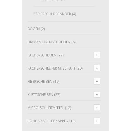
PAPIERSCHLEIFBÄNDER
(4)
BÖGEN
(2)
DIAMANTTRENNSCHEIBEN
(6)
FÄCHERSCHEIBEN
(22)
FÄCHERSCHLEIFER M. SCHAFT
(20)
FIBERSCHEIBEN
(19)
KLETTSCHEIBEN
(27)
MICRO-SCHLEIFMITTEL
(12)
POLICAP SCHLEIFKAPPEN
(13)