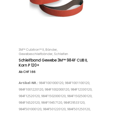
Dieses Produkt weist mehrere Varianten auf. Die Optionen können auf der Produktseite gewählt werden
,
,
3M™ Cubitron™ II
Bänder
OPTIONS
,
Gewebeschleifbänder
Schleifen
Schleifband Gewebe 3M™ 984F CUB II,
Korn P 120+
Ab
CHF
1.66
Artikel-NR.:
984F1001000120, 984F1001100120,
984F1001220120, 984F1002000120, 984F12330120,
984F12520120, 984F1502000120, 984F1502500120,
984F16520120, 984F19457120, 984F29533120,
984F501000120, 984F501220120, 984F501250120,