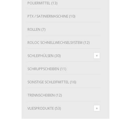
POLIERMITTEL
(13)
PTX / SATINIERMASCHINE
(10)
ROLLEN
(7)
ROLOC SCHNELLWECHSELSYSTEM
(12)
SCHLEIFHÜLSEN
(30)
SCHRUPPSCHEIBEN
(11)
SONSTIGE SCHLEIFMITTEL
(16)
TRENNSCHEIBEN
(12)
VLIESPRODUKTE
(53)