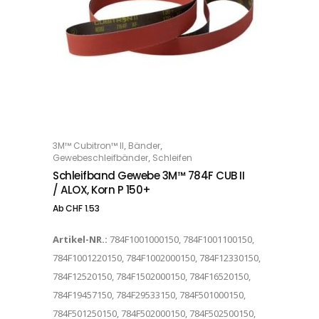
Dieses Produkt weist mehrere Varianten auf. Die Optionen können auf der Produktseite gewählt werden
,
,
3M™ Cubitron™ II
Bänder
OPTIONS
,
Gewebeschleifbänder
Schleifen
Schleifband Gewebe 3M™ 784F CUB II
/ ALOX, Korn P 150+
Ab
CHF
1.53
Artikel-NR.:
784F1001000150, 784F1001100150,
784F1001220150, 784F1002000150, 784F12330150,
784F12520150, 784F1502000150, 784F16520150,
784F19457150, 784F29533150, 784F501000150,
784F501250150, 784F502000150, 784F502500150,