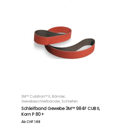
Dieses Produkt weist mehrere Varianten auf. Die Optionen können auf der Produktseite gewählt werden
,
,
3M™ Cubitron™ II
Bänder
OPTIONS
,
Gewebeschleifbänder
Schleifen
Schleifband Gewebe 3M™ 984F CUB II,
Korn P 80+
Ab
CHF
1.68