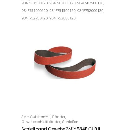
984F501500120, 984F502000120, 984F502500120,
984F751000120, 984F751500120, 984F752000120,
984F752750120, 984F753000120
Dieses Produkt weist mehrere Varianten auf. Die Optionen können auf der Produktseite gewählt werden
,
,
3M™ Cubitron™ II
Bänder
OPTIONS
,
Gewebeschleifbänder
Schleifen
Schleifband Gewebe 3M™ 984F CUB II,