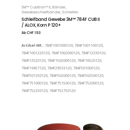
Dieses Produkt weist mehrere Varianten auf. Die Optionen können auf der Produktseite gewählt werden
,
,
3M™ Cubitron™ II
Bänder
OPTIONS
,
Gewebeschleifbänder
Schleifen
Schleifband Gewebe 3M™ 784F CUB II
/ ALOX, Korn P 120+
Ab
CHF
1.53
Artikel-NR.:
784F1001000120, 784F1001100120,
784F1001220120, 784F1002000120, 784F12330120,
784F12520120, 784F1502000120, 784F16520120,
784F19457120, 784F29533120, 784F501000120,
784F501250120, 784F502000120, 784F502500120,
784F751000120, 784F751500120, 784F752000120,
784F752250120, 784F752750120