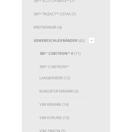
3M™ SCOTCH-BRITE™
(7)
3M™ TRIZACT™ 237AA
(7)
BREITBÄNDER
(4)
GEWEBESCHLEIFBÄNDER
(62)
3M™ CUBITRON™ II
(11)
3M™ CUBITRON™
LANGBÄNDER
(12)
KLINGSPOR KERAMIK
(3)
VSM KERAMIK
(14)
VSM KORUND
(15)
VSM ZIRKON
(7)