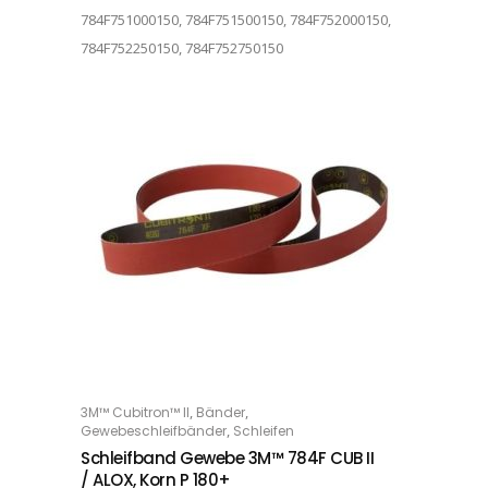
784F751000150, 784F751500150, 784F752000150,
784F752250150, 784F752750150
Dieses Produkt weist mehrere Varianten auf. Die Optionen können auf der Produktseite gewählt werden
,
,
3M™ Cubitron™ II
Bänder
OPTIONS
,
Gewebeschleifbänder
Schleifen
Schleifband Gewebe 3M™ 784F CUB II
/ ALOX, Korn P 180+