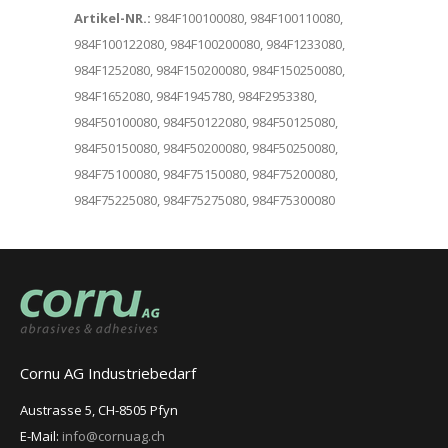
Artikel-NR.:
984F100100080, 984F100110080,
984F100122080, 984F100200080, 984F1233080,
984F1252080, 984F150200080, 984F150250080,
984F1652080, 984F1945780, 984F2953380,
984F50100080, 984F50122080, 984F50125080,
984F50150080, 984F50200080, 984F50250080,
984F75100080, 984F75150080, 984F75200080,
984F75225080, 984F75275080, 984F75300080
Cornu AG Industriebedarf
Austrasse 5, CH-8505 Pfyn
E-Mail:
info@cornuag.ch