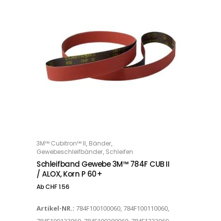
Dieses Produkt weist mehrere Varianten auf. Die Optionen können auf der Produktseite gewählt werden
,
,
3M™ Cubitron™ II
Bänder
OPTIONS
,
Gewebeschleifbänder
Schleifen
Schleifband Gewebe 3M™ 784F CUB II
/ ALOX, Korn P 60+
Ab
CHF
1.56
Artikel-NR.:
784F100100060, 784F100110060,
784F100122060, 784F100200060, 784F1233060,