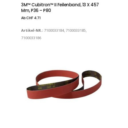
3M™ Cubitron™ II Feilenband, 13 X 457
Mm, P36 – P80
Ab
CHF
4.71
Artikel-NR.:
7100033184, 7100033185,
7100033186