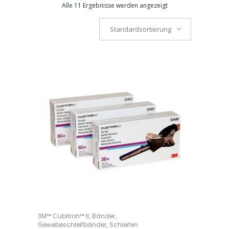
Alle 11 Ergebnisse werden angezeigt
Standardsortierung
Dieses Produkt weist mehrere Varianten auf. Die Optionen können auf der Produktseite gewählt werden
,
,
3M™ Cubitron™ II
Bänder
OPTIONS
,
Gewebeschleifbänder
Schleifen