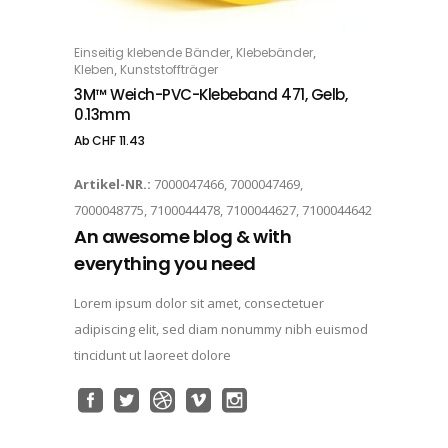
Dieses Produkt weist mehrere Varianten auf. Die Optionen können auf der Produktseite gewählt werden
,
,
Einseitig klebende Bänder
Klebebänder
OPTIONS
,
Kleben
Kunststoffträger
3M™ Weich-PVC-Klebeband 471, Gelb,
0.13mm
Ab
CHF
11.43
Artikel-NR.:
7000047466, 7000047469,
7000048775, 7100044478, 7100044627, 7100044642
An awesome blog & with
everything you need
Lorem ipsum dolor sit amet, consectetuer
adipiscing elit, sed diam nonummy nibh euismod
tincidunt ut laoreet dolore