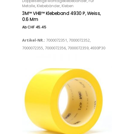
,
Doppelseitige Montageklebebänder
Für
OPTIONS
,
,
Metalle
Klebebänder
Kleben
3M™ VHB™ Klebeband 4930 P, Weiss,
0.6 Mm
Ab
CHF
45.45
Artikel-NR.:
7000072351, 7000072352,
7000072355, 7000072356, 7000072359, 4930P30