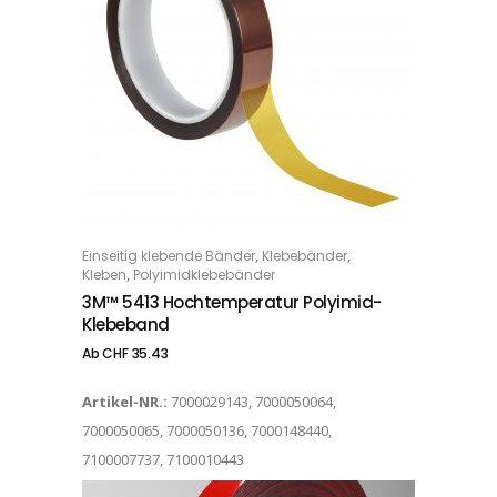
Dieses Produkt weist mehrere Varianten auf. Die Optionen können auf der Produktseite gewählt werden
,
,
Einseitig klebende Bänder
Klebebänder
OPTIONS
,
Kleben
Polyimidklebebänder
3M™ 5413 Hochtemperatur Polyimid-
Klebeband
Ab
CHF
35.43
Artikel-NR.:
7000029143, 7000050064,
7000050065, 7000050136, 7000148440,
7100007737, 7100010443