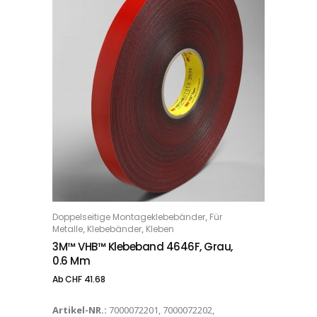
Dieses Produkt weist mehrere Varianten auf. Die Optionen können auf der Produktseite gewählt werden
,
Doppelseitige Montageklebebänder
Für
OPTIONS
,
,
Metalle
Klebebänder
Kleben
3M™ VHB™ Klebeband 4646F, Grau,
0.6 Mm
Ab
CHF
41.68
Artikel-NR.:
7000072201, 7000072202,