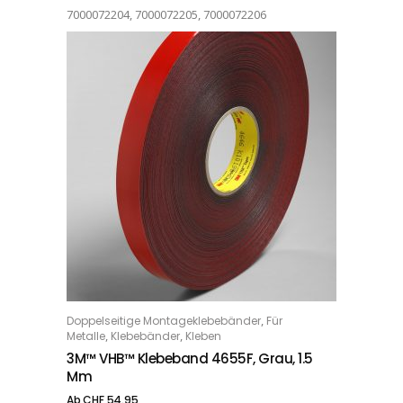
7000072204, 7000072205, 7000072206
Dieses Produkt weist mehrere Varianten auf. Die Optionen können auf der Produktseite gewählt werden
,
Doppelseitige Montageklebebänder
Für
OPTIONS
,
,
Metalle
Klebebänder
Kleben
3M™ VHB™ Klebeband 4655F, Grau, 1.5
Mm
Ab
CHF
54.95