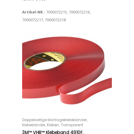
Artikel-NR.:
7000072215, 7000072216,
7000072217, 7000072218
Dieses Produkt weist mehrere Varianten auf. Die Optionen können auf der Produktseite gewählt werden
,
Doppelseitige Montageklebebänder
OPTIONS
,
,
Klebebänder
Kleben
Transparent
3M™ VHB™ Klebeband 4910F,