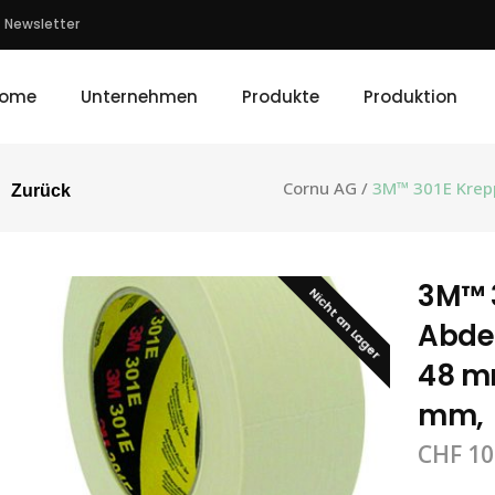
Newsletter
ome
Unternehmen
Produkte
Produktion
Cornu AG
/
3M™ 301E Krep
Zurück
3M™ 
Nicht an Lager
Abde
48 mm
mm,
CHF
10