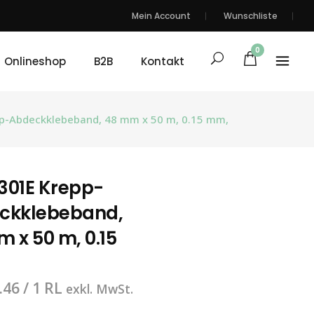
Mein Account
Wunschliste
0
Onlineshop
B2B
Kontakt
p-Abdeckklebeband, 48 mm x 50 m, 0.15 mm,
301E Krepp-
ckklebeband,
 x 50 m, 0.15
.46
/ 1 RL
exkl. MwSt.