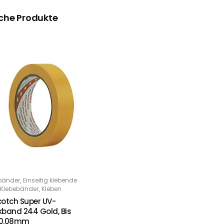
che Produkte
,
bänder
Einseitig klebende
PTIONS
,
Klebebänder
Kleben
otch Super UV-
band 244 Gold, Bis
 0.08mm