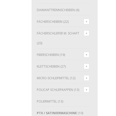
DIAMANTTRENNSCHEIBEN
(6)
FÄCHERSCHEIBEN
(22)
FÄCHERSCHLEIFER M. SCHAFT
(20)
FIBERSCHEIBEN
(19)
KLETTSCHEIBEN
(27)
MICRO-SCHLEIFMITTEL
(12)
POLICAP SCHLEIFKAPPEN
(13)
POLIERMITTEL
(13)
PTX / SATINIERMASCHINE
(10)