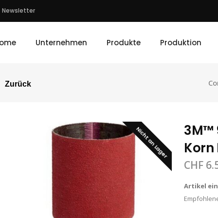
Newsletter
ome
Unternehmen
Produkte
Produktion
Co
Zurück
3M™ 9
Nicht an Lager
Korn 
CHF
6.
Artikel ei
Empfohlene