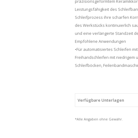
präzisionsgeformtem Keramikkorn 
Leistungsfähigkeit des Schleifban
Schleifprozess ihre scharfen Kor
des Werkstücks kontinuierlich saub
und eine verlängerte Standzeit de
Empfohlene Anwendungen
•Für automatisiertes Schleifen m
Freihandschleifen mit niedrigem 
Schleifböcken, Feilenbandmaschi
Verfügbare Unterlagen
*Alle Angaben ohne Gewähr.