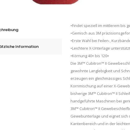
•Findet speziell im mittlerem bi
chreibung
•Gemisch aus 3M präzisionsgefo
•Erste Wahl bei Feilen-, Kurzbän
ätzliche Information
•Leichtere X-Unterlage unterstüt
•Körnung 40+ bis 120+
Die 3M™ Cubitron™ II Gewebeschl
gewohnte Langlebigkeit und Schnel
erzeugen ein gleichmässiges Schli
Kornmischung auf einer X-Gewebeu
bisherige 3M™ Cubitron™ II Schleif
handgeführte Maschinen bei geri
3M™ Cubitron™ II Gewebeschleifba
Gewebunterlage und eignet sich 
Kantenbereich und in der leichte