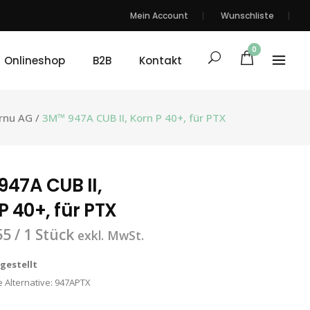
Mein Account
Wunschliste
0
Onlineshop
B2B
Kontakt
rnu AG
/
3M™ 947A CUB II, Korn P 40+, für PTX
47A CUB II,
P 40+, für PTX
55
/ 1 Stück
exkl. MwSt.
ngestellt
 Alternative:
947APTX