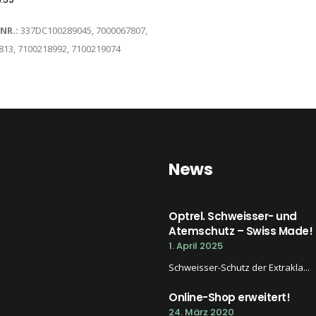
-NR.:
337DC100289045, 7000067807,
813, 7100218992, 7100219074
News
Optrel. Schweisser- und
Atemschutz – Swiss Made!
1. April 2025
Schweisser-Schutz der Extrakla...
Online-Shop erweitert!
24. März 2020