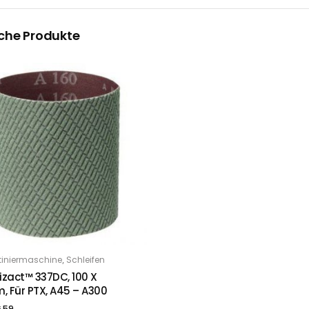
che Produkte
,
atiniermaschine
Schleifen
PTIONS
izact™ 337DC, 100 X
 Für PTX, A45 – A300
.59