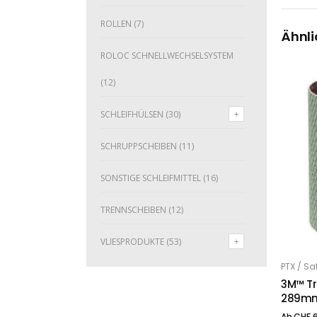
ROLLEN
(7)
Ähnli
ROLOC SCHNELLWECHSELSYSTEM
(12)
SCHLEIFHÜLSEN
(30)
SCHRUPPSCHEIBEN
(11)
SONSTIGE SCHLEIFMITTEL
(16)
TRENNSCHEIBEN
(12)
VLIESPRODUKTE
(53)
Dieses Produkt weist mehrere Varianten auf. Die Optionen können auf der Produktseite gewählt werden
PTX / S
O
3M™ Tr
289mm,
Ab
CHF
6