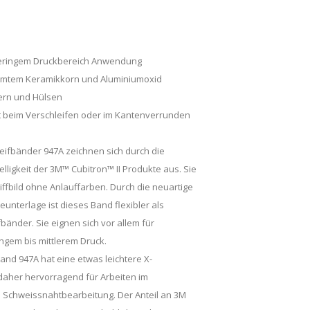
s geringem Druckbereich Anwendung
rmtem Keramikkorn und Aluminiumoxid
dern und Hülsen
zt beim Verschleifen oder im Kantenverrunden
eifbänder 947A zeichnen sich durch die
ligkeit der 3M™ Cubitron™ II Produkte aus. Sie
ffbild ohne Anlauffarben. Durch die neuartige
nterlage ist dieses Band flexibler als
bänder. Sie eignen sich vor allem für
ngem bis mittlerem Druck.
nd 947A hat eine etwas leichtere X-
daher hervorragend für Arbeiten im
n Schweissnahtbearbeitung. Der Anteil an 3M