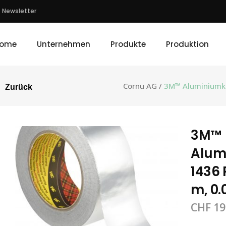
Newsletter
ome
Unternehmen
Produkte
Produktion
Cornu AG
/
3M™ Aluminiumkl
Zurück
3M™
Alum
1436 
m, 0
CHF
19