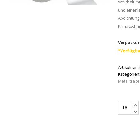
Weichalumi
und einer 
Abdichtung 
Klimatechn
Verpackun
*Verfügba
Artikelnum
Kategorien
Metallträge
3M™
Aluminium
1436
P/F,
50