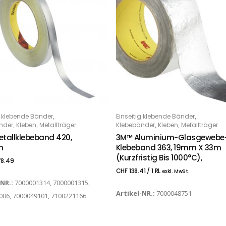
,
,
g klebende Bänder
Einseitig klebende Bänder
PTIONS
IN DEN WARENKORB
,
,
,
,
nder
Kleben
Metallträger
Klebebänder
Kleben
Metallträger
tallklebeband 420,
3M™ Aluminium-Glasgewebe
m
Klebeband 363, 19mm X 33m
(kurzfristig Bis 1000°C),
8.49
CHF
138.41
/ 1 RL
exkl. MwSt.
-NR.:
7000001314, 7000001315,
Artikel-NR.:
7000048751
006, 7000049101, 7100221166