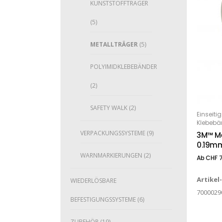
KUNSTSTOFFTRÄGER
(5)
METALLTRÄGER
(5)
POLYIMIDKLEBEBÄNDER
(2)
Dieses Produkt weist mehrere Varianten auf. Die Optionen können auf der Produktseite gewählt werden
SAFETY WALK
(2)
Einseiti
O
Klebebä
VERPACKUNGSSYSTEME
(9)
3M™ Me
0.19m
WARNMARKIERUNGEN
(2)
Ab
CHF
7
Artikel
WIEDERLÖSBARE
7000029
BEFESTIGUNGSSYSTEME
(6)
ZUBEHÖR
(19)