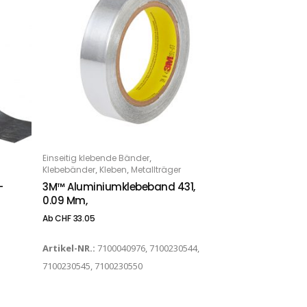
Dieses Produkt weist mehrere Varianten auf. Die Optionen können auf der Produktseite gewählt werden
,
Einseitig klebende Bänder
OPTIONS
,
,
Klebebänder
Kleben
Metallträger
-
3M™ Aluminiumklebeband 431,
0.09 Mm,
Ab
CHF
33.05
Artikel-NR.:
7100040976, 7100230544,
7100230545, 7100230550