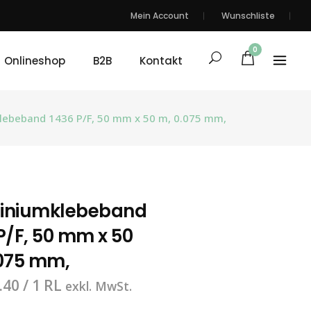
Mein Account
Wunschliste
0
Onlineshop
B2B
Kontakt
ebeband 1436 P/F, 50 mm x 50 m, 0.075 mm,
iniumklebeband
P/F, 50 mm x 50
.075 mm,
.40
/ 1 RL
exkl. MwSt.