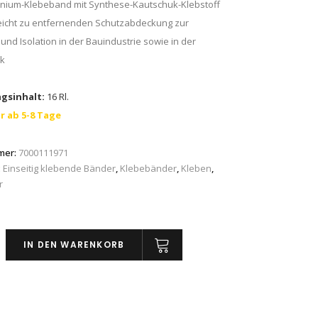
nium-Klebeband mit Synthese-Kautschuk-Klebstoff
leicht zu entfernenden Schutzabdeckung zur
und Isolation in der Bauindustrie sowie in der
ik
gsinhalt:
16 Rl.
r ab 5-8 Tage
mer:
7000111971
:
Einseitig klebende Bänder
,
Klebebänder
,
Kleben
,
r
IN DEN WARENKORB
klebeband