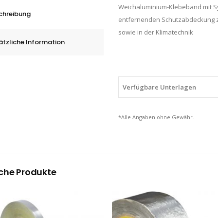
Weichaluminium-Klebeband mit Sy
mm
chreibung
entfernenden Schutzabdeckung zur
x
sowie in der Klimatechnik
50
ätzliche Information
m,
0.075
mm,
quantity
Verfügbare Unterlagen
*Alle Angaben ohne Gewähr.
che Produkte