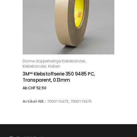
Dieses Produkt weist mehrere Varianten auf. Die Optionen können auf der Produktseite gewählt werden
,
Dünne doppelseitige Klebebänder
OPTIONS
,
Klebebänder
Kleben
3M™ Klebstoffserie 350 9485 PC,
Transparent, 0.13mm
Ab
CHF
52.50
Artikel-NR.:
7000115673, 7000115675