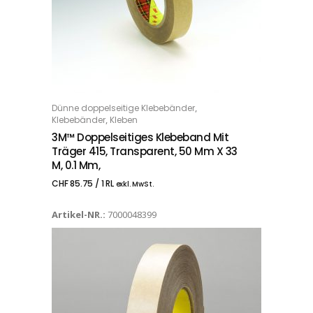
,
Dünne doppelseitige Klebebänder
IN DEN WARENKORB
,
Klebebänder
Kleben
3M™ Doppelseitiges Klebeband Mit
Träger 415, Transparent, 50 Mm X 33
M, 0.1 Mm,
CHF
85.75
/ 1 RL
exkl. MwSt.
Artikel-NR.:
7000048399