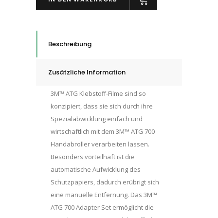
Set
ATG
700
Adapter
Beschreibung
Set,
quantity
Zusätzliche Information
3M™ ATG Klebstoff-Filme sind so
konzipiert, dass sie sich durch ihre
Spezialabwicklung einfach und
wirtschaftlich mit dem 3M™ ATG 700
Handabroller verarbeiten lassen.
Besonders vorteilhaft ist die
automatische Aufwicklung des
Schutzpapiers, dadurch erübrigt sich
eine manuelle Entfernung. Das 3M™
ATG 700 Adapter Set ermöglicht die