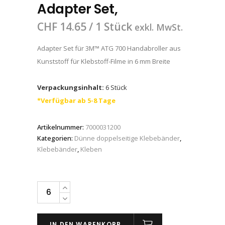
Adapter Set,
CHF
14.65
/ 1 Stück
exkl. MwSt.
Adapter Set für 3M™ ATG 700 Handabroller aus
Kunststoff für Klebstoff-Filme in 6 mm Breite
Verpackungsinhalt:
6 Stück
*Verfügbar ab 5-8 Tage
Artikelnummer:
7000031200
Kategorien:
Dünne doppelseitige Klebebänder
,
Klebebänder
,
Kleben
3M™
ATG
Adapter
IN DEN WARENKORB