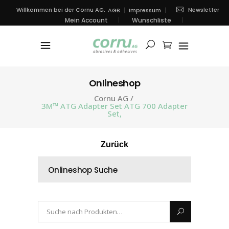
Newsletter
Willkommen bei der Cornu AG.
AGB
Impressum
Mein Account
Wunschliste
Onlineshop
Cornu AG
/
3M™ ATG Adapter Set ATG 700 Adapter
Set,
Zurück
Onlineshop Suche