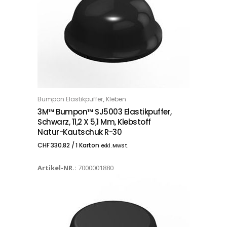
,
Bumpon Elastikpuffer
Kleben
IN DEN WARENKORB
3M™ Bumpon™ SJ5003 Elastikpuffer,
Schwarz, 11,2 X 5,1 Mm, Klebstoff
Natur-Kautschuk R-30
CHF
330.82
/ 1 Karton
exkl. MwSt.
Artikel-NR.:
7000001880