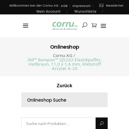
Newsletter
Willkommen bei der Cornu AG.
AGB
Impressum
Mein Account
Wunschliste
Onlineshop
Cornu AG
/
3M™ Bumpon™ SJ5202 Elastikpuffer,
Hellbraun, 11,0 x 1,6 mm, Klebstoff
Acrylat A-20
Zurück
Onlineshop Suche