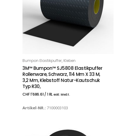
,
Bumpon Elastikpuffer
Kleben
IN DEN WARENKORB
3M™ Bumpon™ SJ5808 Elastikpuffer
Rollenware, Schwarz, 114 Mm X 33 M,
3,2 Mm, Klebstoff Natur-Kautschuk
Typ R30,
CHF
1'686.61
/ 1 RL
exkl. MwSt.
Artikel-NR.:
7100003103