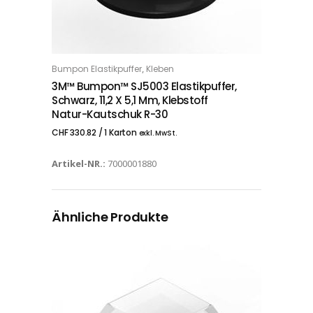
,
Bumpon Elastikpuffer
Kleben
IN DEN WARENKORB
3M™ Bumpon™ SJ5003 Elastikpuffer,
Schwarz, 11,2 X 5,1 Mm, Klebstoff
Natur-Kautschuk R-30
CHF
330.82
/ 1 Karton
exkl. MwSt.
Artikel-NR.:
7000001880
Ähnliche Produkte