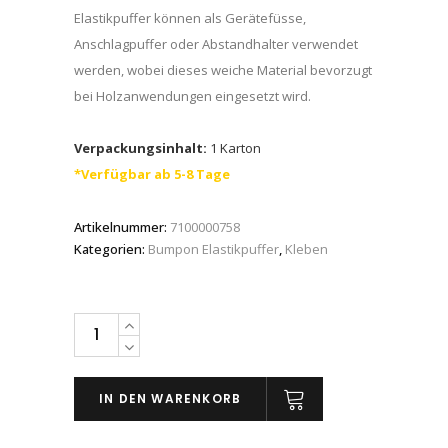
Elastikpuffer können als Gerätefüsse,
Anschlagpuffer oder Abstandhalter verwendet
werden, wobei dieses weiche Material bevorzugt
bei Holzanwendungen eingesetzt wird.
Verpackungsinhalt:
1 Karton
*Verfügbar ab 5-8 Tage
Artikelnummer:
7100000758
Kategorien:
Bumpon Elastikpuffer
,
Kleben
3M™
Bumpon™
SJ5202
IN DEN WARENKORB
Elastikpuffer,
Hellbraun,