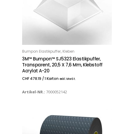
,
Bumpon Elastikpuffer
Kleben
IN DEN WARENKORB
3M™ Bumpon™ SJ5323 Elastikpuffer,
Transparent, 20,5 X 7,6 Mm, Klebstoff
Acrylat A-20
CHF
478.19
/ 1 Karton
exkl. MwSt.
Artikel-NR.:
7000052142