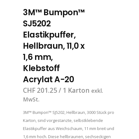
3M™ Bumpon™
SJ5202
Elastikpuffer,
Hellbraun, 11,0 x
1,6 mm,
Klebstoff
Acrylat A-20
CHF
201.25
/ 1 Karton
exkl.
MwSt.
3M™ Bumpon™ SJ5202, Hellbraun, 3000 Stück pro
Karton, sind vorgestanzte, selbstklebende
Elastikpuffer aus Weichschaum, 11 mm breit und
1,6 mm hoch. Diese hellbraunen, sechseckigen