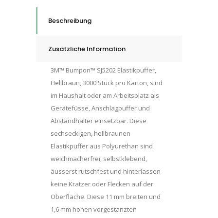
11,0
x
Beschreibung
1,6 mm,
Klebstoff
Zusätzliche Information
Acrylat
A-
3M™ Bumpon™ SJ5202 Elastikpuffer,
20
Hellbraun, 3000 Stück pro Karton, sind
quantity
im Haushalt oder am Arbeitsplatz als
Gerätefüsse, Anschlagpuffer und
Abstandhalter einsetzbar. Diese
sechseckigen, hellbraunen
Elastikpuffer aus Polyurethan sind
weichmacherfrei, selbstklebend,
äusserst rutschfest und hinterlassen
keine Kratzer oder Flecken auf der
Oberfläche. Diese 11 mm breiten und
1,6 mm hohen vorgestanzten