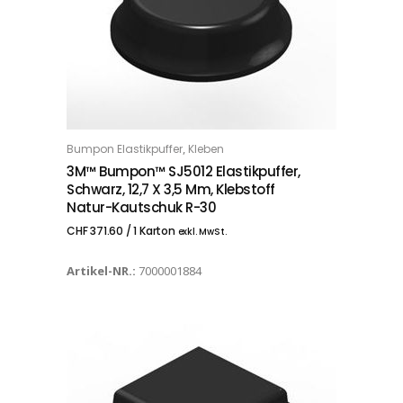
,
Bumpon Elastikpuffer
Kleben
IN DEN WARENKORB
3M™ Bumpon™ SJ5012 Elastikpuffer,
Schwarz, 12,7 X 3,5 Mm, Klebstoff
Natur-Kautschuk R-30
CHF
371.60
/ 1 Karton
exkl. MwSt.
Artikel-NR.:
7000001884