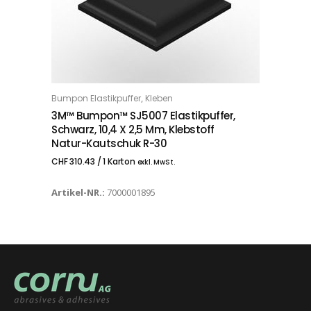
,
Bumpon Elastikpuffer
Kleben
IN DEN WARENKORB
3M™ Bumpon™ SJ5007 Elastikpuffer,
Schwarz, 10,4 X 2,5 Mm, Klebstoff
Natur-Kautschuk R-30
CHF
310.43
/ 1 Karton
exkl. MwSt.
Artikel-NR.:
7000001895