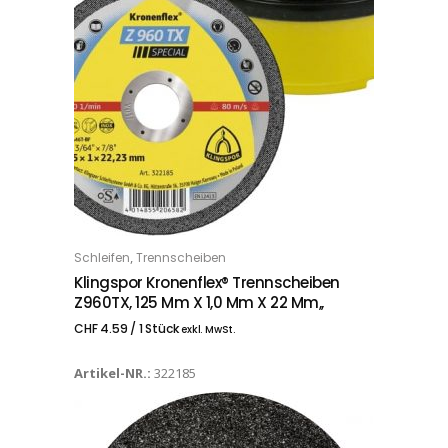
,
Schleifen
Trennscheiben
IN DEN WARENKORB
Klingspor Kronenflex® Trennscheiben
Z960TX, 125 Mm X 1,0 Mm X 22 Mm,,
CHF
4.59
/ 1 Stück
exkl. MwSt.
Artikel-NR.:
322185