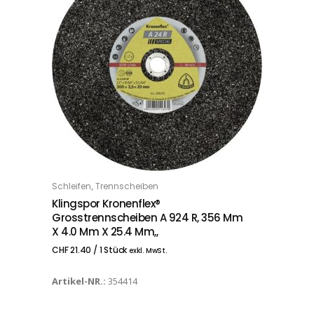
,
Schleifen
Trennscheiben
IN DEN WARENKORB
Klingspor Kronenflex®
Grosstrennscheiben A 924 R, 356 Mm
X 4.0 Mm X 25.4 Mm,,
CHF
21.40
/ 1 Stück
exkl. MwSt.
Artikel-NR.:
354414