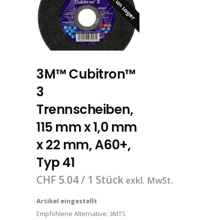
Nicht an Lager
3M™ Cubitron™
3
Trennscheiben,
115 mm x 1,0 mm
x 22 mm, A60+,
Typ 41
CHF
5.04
/ 1 Stück
exkl. MwSt.
Artikel eingestellt
Empfohlene Alternative:
3MTS