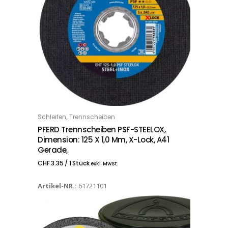
,
Schleifen
Trennscheiben
IN DEN WARENKORB
PFERD Trennscheiben PSF-STEELOX,
Dimension: 125 X 1,0 Mm, X-Lock, A41
Gerade,
CHF
3.35
/ 1 Stück
exkl. MwSt.
Artikel-NR.:
61721101