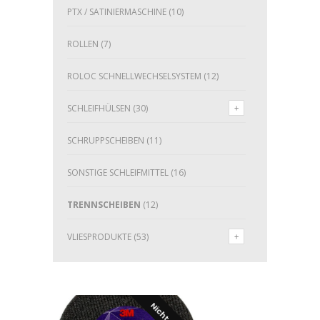
PTX / SATINIERMASCHINE
(10)
ROLLEN
(7)
ROLOC SCHNELLWECHSELSYSTEM
(12)
SCHLEIFHÜLSEN
(30)
SCHRUPPSCHEIBEN
(11)
SONSTIGE SCHLEIFMITTEL
(16)
TRENNSCHEIBEN
(12)
VLIESPRODUKTE
(53)