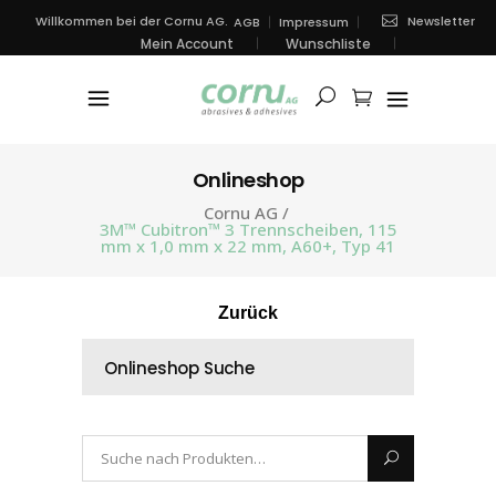
Newsletter
Willkommen bei der Cornu AG.
AGB
Impressum
Mein Account
Wunschliste
Onlineshop
Cornu AG
/
3M™ Cubitron™ 3 Trennscheiben, 115
mm x 1,0 mm x 22 mm, A60+, Typ 41
Zurück
Onlineshop Suche