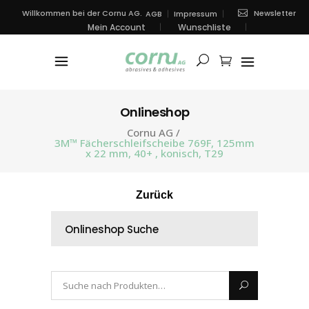
Newsletter
Willkommen bei der Cornu AG.
AGB
Impressum
Mein Account
Wunschliste
Onlineshop
Cornu AG
/
3M™ Fächerschleifscheibe 769F, 125mm
x 22 mm, 40+ , konisch, T29
Zurück
Onlineshop Suche