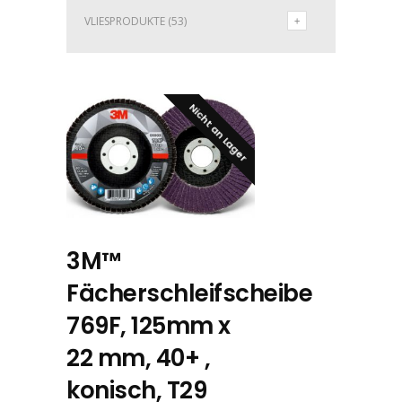
VLIESPRODUKTE
(53)
Nicht an Lager
3M™
Fächerschleifscheibe
769F, 125mm x
22 mm, 40+ ,
konisch, T29