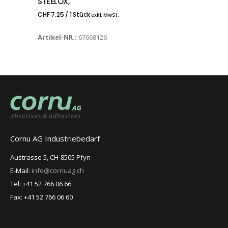
STEELOX,
CHF
7.25
/ 1 Stück
exkl. MwSt.
Artikel-NR.:
67668126
Cornu AG Industriebedarf
Austrasse 5, CH-8505 Pfyn
E-Mail:
info@cornuag.ch
Tel: +41 52 766 06 66
Fax: +41 52 766 06 60