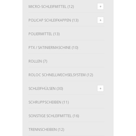
MICRO-SCHLEIFMITTEL
(12)
POLICAP SCHLEIFKAPPEN
(13)
POLIERMITTEL
(13)
PTX / SATINIERMASCHINE
(10)
ROLLEN
(7)
ROLOC SCHNELLWECHSELSYSTEM
(12)
SCHLEIFHÜLSEN
(30)
SCHRUPPSCHEIBEN
(11)
SONSTIGE SCHLEIFMITTEL
(16)
TRENNSCHEIBEN
(12)