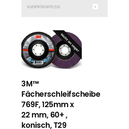
VLIESPRODUKTE
(53)
Nicht an Lager
3M™
Fächerschleifscheibe
769F, 125mm x
22 mm, 60+ ,
konisch, T29