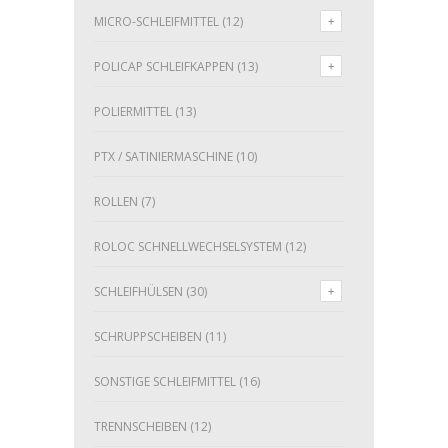
MICRO-SCHLEIFMITTEL
(12)
POLICAP SCHLEIFKAPPEN
(13)
POLIERMITTEL
(13)
PTX / SATINIERMASCHINE
(10)
ROLLEN
(7)
ROLOC SCHNELLWECHSELSYSTEM
(12)
SCHLEIFHÜLSEN
(30)
SCHRUPPSCHEIBEN
(11)
SONSTIGE SCHLEIFMITTEL
(16)
TRENNSCHEIBEN
(12)