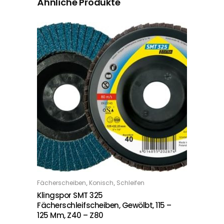
Ähnliche Produkte
Dieses Produkt weist mehrere Varianten auf. Die Optionen können auf der Produktseite gewählt werden
,
,
Fächerscheiben
Konisch
Schleifen
OPTIONS
Klingspor SMT 325
Fächerschleifscheiben, Gewölbt, 115 –
125 Mm, Z40 – Z80