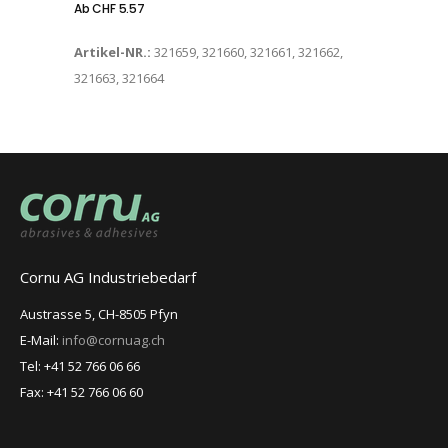
Ab
CHF
5.57
Artikel-NR.:
321659, 321660, 321661, 321662,
321663, 321664
Cornu AG Industriebedarf
Austrasse 5, CH-8505 Pfyn
E-Mail:
info@cornuag.ch
Tel: +41 52 766 06 66
Fax: +41 52 766 06 60