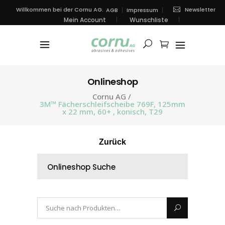
Newsletter
Willkommen bei der Cornu AG.
AGB
Impressum
Mein Account
Wunschliste
Onlineshop
Cornu AG
/
3M™ Fächerschleifscheibe 769F, 125mm
x 22 mm, 60+ , konisch, T29
Zurück
Onlineshop Suche