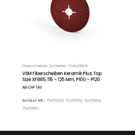
Dieses Produkt weist mehrere Varianten auf. Die Optionen können auf der Produktseite gewählt werden
,
,
Fiberscheiben
Schleifen
Stahl/INOX
OPTIONS
VSM Fiberscheiben Keramik Plus Top
Size XF885, 115 – 125 Mm, P100 – P120
Ab
CHF
1.83
Artikel-NR.:
75470729, 75470730, 75470950,
75470951