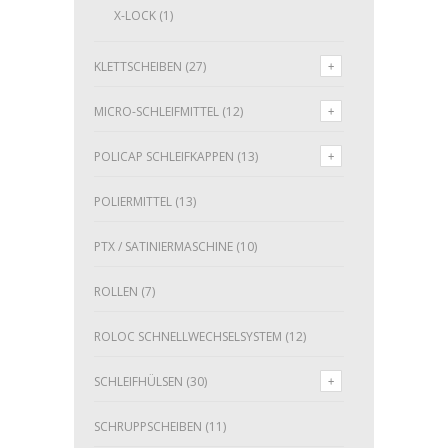
X-LOCK
(1)
KLETTSCHEIBEN
(27)
MICRO-SCHLEIFMITTEL
(12)
POLICAP SCHLEIFKAPPEN
(13)
POLIERMITTEL
(13)
PTX / SATINIERMASCHINE
(10)
ROLLEN
(7)
ROLOC SCHNELLWECHSELSYSTEM
(12)
SCHLEIFHÜLSEN
(30)
SCHRUPPSCHEIBEN
(11)