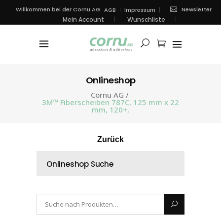
Newsletter
Willkommen bei der Cornu AG.
AGB
Impressum
Mein Account
Wunschliste
Onlineshop
Cornu AG
/
3M™ Fiberscheiben 787C, 125 mm x 22
mm, 120+,
Zurück
Onlineshop Suche