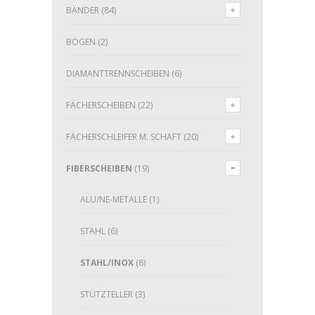
BÄNDER
(84)
BÖGEN
(2)
DIAMANTTRENNSCHEIBEN
(6)
FÄCHERSCHEIBEN
(22)
FÄCHERSCHLEIFER M. SCHAFT
(20)
FIBERSCHEIBEN
(19)
ALU/NE-METALLE
(1)
STAHL
(6)
STAHL/INOX
(8)
STÜTZTELLER
(3)