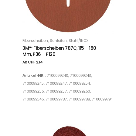
Dieses Produkt weist mehrere Varianten auf. Die Optionen können auf der Produktseite gewählt werden
,
,
Fiberscheiben
Schleifen
Stahl/INOX
OPTIONS
3M™ Fiberscheiben 787C, 115 – 180
Mm, P36 – P120
Ab
CHF
2.14
Artikel-NR.:
7100099240, 7100099243,
7100099245, 7100099247, 7100099254,
7100099256, 7100099257, 7100099260,
7100099546, 7100099787, 7100099788, 7100099791