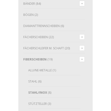
BÄNDER
(84)
BÖGEN
(2)
DIAMANTTRENNSCHEIBEN
(6)
FÄCHERSCHEIBEN
(22)
FÄCHERSCHLEIFER M. SCHAFT
(20)
FIBERSCHEIBEN
(19)
ALU/NE-METALLE
(1)
STAHL
(6)
STAHL/INOX
(8)
STÜTZTELLER
(3)