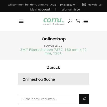
Newsletter
Willkommen bei der Cornu AG.
AGB
Impressum
Mein Account
Wunschliste
Onlineshop
Cornu AG
/
3M™ Fiberscheiben 787C, 180 mm x 22
mm, 120+,
Zurück
Onlineshop Suche