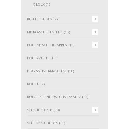
X-LOCK
(1)
KLETTSCHEIBEN
(27)
MICRO-SCHLEIFMITTEL
(12)
POLICAP SCHLEIFKAPPEN
(13)
POLIERMITTEL
(13)
PTX / SATINIERMASCHINE
(10)
ROLLEN
(7)
ROLOC SCHNELLWECHSELSYSTEM
(12)
SCHLEIFHÜLSEN
(30)
SCHRUPPSCHEIBEN
(11)