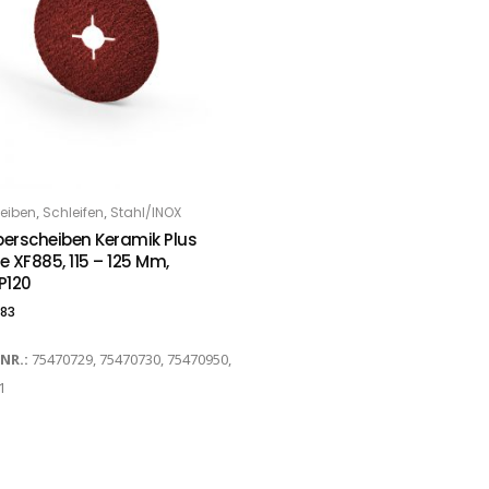
,
,
heiben
Schleifen
Stahl/INOX
PTIONS
berscheiben Keramik Plus
e XF885, 115 – 125 Mm,
P120
.83
-NR.:
75470729, 75470730, 75470950,
1