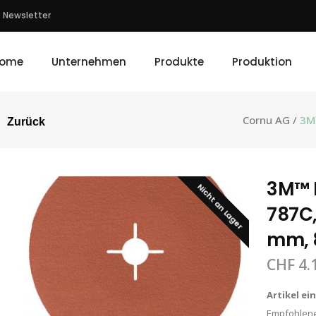
Newsletter
ome
Unternehmen
Produkte
Produktion
Cornu AG
/
3M
Zurück
3M™ 
Nicht an Lager
787C,
mm, 
CHF
4.
Artikel ei
Empfohlene