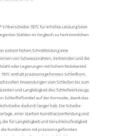
II Fiberscheibe 787C für erhöhte Leistung beim
legierten Stählen im Vergleich zu herkömmlichen
rer extrem hohen Schnittleistung eine
fernen von Schweissnähten, Verblenden und die
tahl oder Legierungen mit hohem Nickelanteil.
 787C enthält präzisionsgeformtes Schleifkorn,
pruchsvollen Anwendungen vom Schleifen bis zum
szeiten und Langlebigkeit des Schleifwerkzeugs
in Schleifhilfsmittel auf der Kornseite, damit das
leifscheibe dadurch länger hält. Die Scheibe
nterlage, einer starken Kunstharzverbindung und
, die für Langlebigkeit und Verschleissfestigkeit
 die Kombination mit präzisionsgeformten