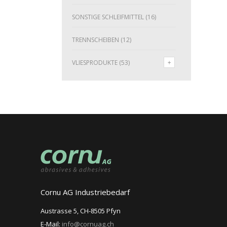
SONSTIGE SCHLEIFMITTEL
(16)
TRENNSCHEIBEN
(12)
VLIESPRODUKTE
(53)
Cornu AG Industriebedarf
Austrasse 5, CH-8505 Pfyn
E-Mail:
info@cornuag.ch