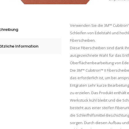
Verwenden Sie die 3M™ Cubitron™ 
chreibung
Schleifen von Edelstahl und hoch
Fiberscheiben.
ätzliche Information
Diese Fiberscheiben sind dank ih
ausgezeichnete Wahl für das Ent
Oberflächenbearbeitung von Edels
Die 3M™ Cubitron™ II Fiberscheibe
das erforderlich ist, um bei ans
Entgraten sehr kurze Bearbeitung
zu erzielen. Das Produkt enthält e
Werkstück kühl bleibt und die Sch
besteht aus einer steifen Fiberu
die Schleifhilfsmittel-Beschichtung
sorgen. Durch diesen Aufbau und