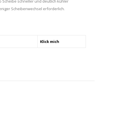
 Scheibe schneller und deutlich kühler
niger Scheibenwechsel erforderlich.
Klick mich