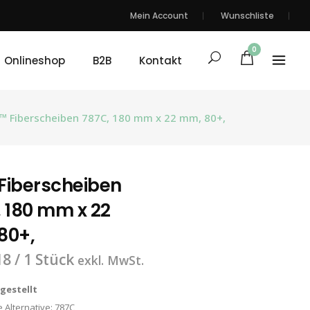
Mein Account
Wunschliste
0
Onlineshop
B2B
Kontakt
™ Fiberscheiben 787C, 180 mm x 22 mm, 80+,
Fiberscheiben
 180 mm x 22
80+,
18
/ 1 Stück
exkl. MwSt.
ngestellt
 Alternative:
787C