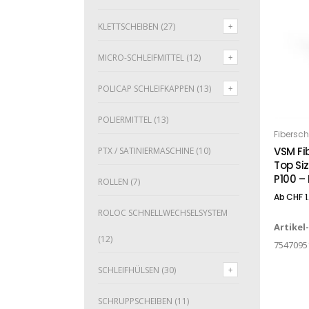
KLETTSCHEIBEN
(27)
MICRO-SCHLEIFMITTEL
(12)
POLICAP SCHLEIFKAPPEN
(13)
Dieses Produkt weist mehrere Varianten auf. Die Optionen können auf der Produktseite gewählt werden
POLIERMITTEL
(13)
Fibersc
O
VSM Fi
PTX / SATINIERMASCHINE
(10)
Top Siz
P100 – 
ROLLEN
(7)
Ab
CHF
1
ROLOC SCHNELLWECHSELSYSTEM
Artikel
(12)
7547095
SCHLEIFHÜLSEN
(30)
SCHRUPPSCHEIBEN
(11)