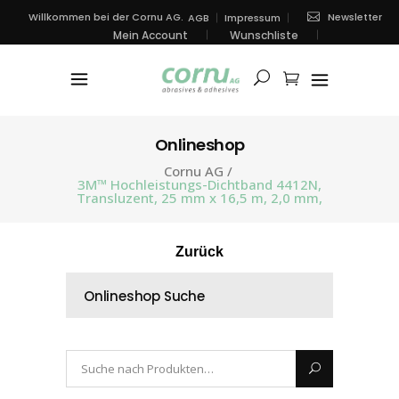
Newsletter
Willkommen bei der Cornu AG.
AGB
Impressum
Mein Account
Wunschliste
Onlineshop
Cornu AG
/
3M™ Hochleistungs-Dichtband 4412N,
Transluzent, 25 mm x 16,5 m, 2,0 mm,
Zurück
Onlineshop Suche