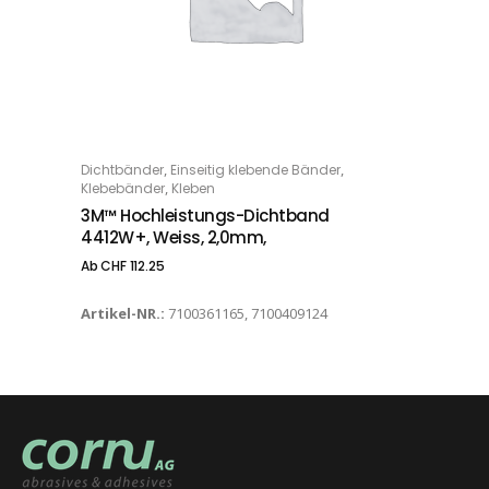
Dieses Produkt weist mehrere Varianten auf. Die Optionen können auf der Produktseite gewählt werden
,
,
Dichtbänder
Einseitig klebende Bänder
OPTIONS
,
Klebebänder
Kleben
3M™ Hochleistungs-Dichtband
4412W+, Weiss, 2,0mm,
Ab
CHF
112.25
Artikel-NR.:
7100361165, 7100409124