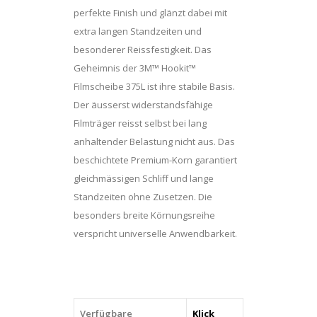
perfekte Finish und glänzt dabei mit
extra langen Standzeiten und
besonderer Reissfestigkeit. Das
Geheimnis der 3M™ Hookit™
Filmscheibe 375L ist ihre stabile Basis.
Der äusserst widerstandsfähige
Filmträger reisst selbst bei lang
anhaltender Belastung nicht aus. Das
beschichtete Premium-Korn garantiert
gleichmässigen Schliff und lange
Standzeiten ohne Zusetzen. Die
besonders breite Körnungsreihe
verspricht universelle Anwendbarkeit.
Verfügbare
Klick