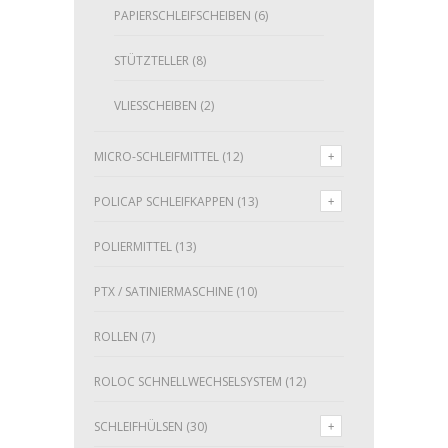
PAPIERSCHLEIFSCHEIBEN
(6)
STÜTZTELLER
(8)
VLIESSCHEIBEN
(2)
MICRO-SCHLEIFMITTEL
(12)
POLICAP SCHLEIFKAPPEN
(13)
POLIERMITTEL
(13)
PTX / SATINIERMASCHINE
(10)
ROLLEN
(7)
ROLOC SCHNELLWECHSELSYSTEM
(12)
SCHLEIFHÜLSEN
(30)