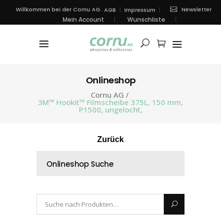
Newsletter
Willkommen bei der Cornu AG.
AGB
Impressum
Mein Account
Wunschliste
Onlineshop
Cornu AG
/
3M™ Hookit™ Filmscheibe 375L, 150 mm,
P1500, ungelocht,
Zurück
Onlineshop Suche