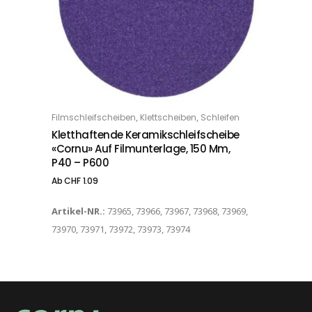
Dieses Produkt weist mehrere Varianten auf. Die Optionen können auf der Produktseite gewählt werden
,
,
Filmschleifscheiben
Klettscheiben
Schleifen
OPTIONS
Kletthaftende Keramikschleifscheibe
«Cornu» Auf Filmunterlage, 150 Mm,
P40 – P600
Ab
CHF
1.09
Artikel-NR.:
73965, 73966, 73967, 73968, 73969,
73970, 73971, 73972, 73973, 73974