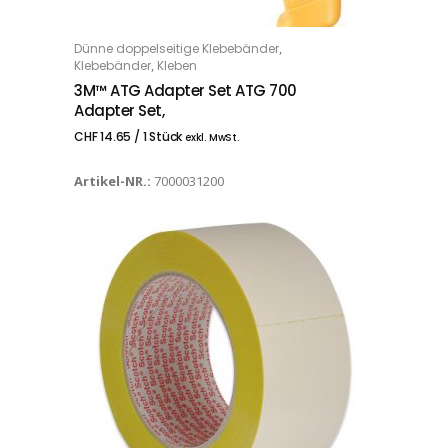
,
Dünne doppelseitige Klebebänder
IN DEN WARENKORB
,
Klebebänder
Kleben
3M™ ATG Adapter Set ATG 700
Adapter Set,
CHF
14.65
/ 1 Stück
exkl. MwSt.
Artikel-NR.:
7000031200