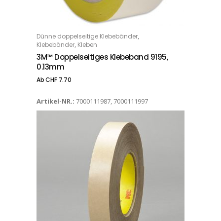
Dieses Produkt weist mehrere Varianten auf. Die Optionen können auf der Produktseite gewählt werden
,
Dünne doppelseitige Klebebänder
OPTIONS
,
Klebebänder
Kleben
3M™ Doppelseitiges Klebeband 9195,
0.13mm
Ab
CHF
7.70
Artikel-NR.:
7000111987, 7000111997