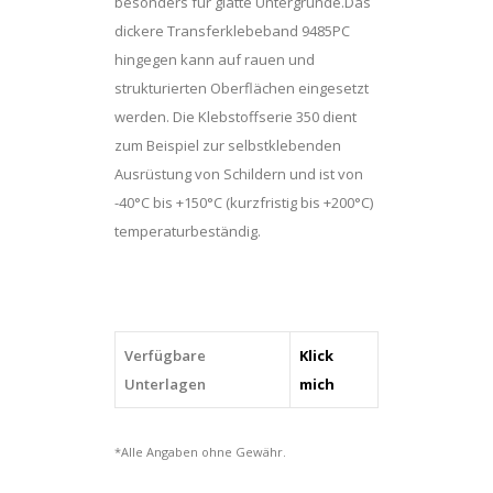
besonders für glatte Untergründe.Das
dickere Transferklebeband 9485PC
hingegen kann auf rauen und
strukturierten Oberflächen eingesetzt
werden. Die Klebstoffserie 350 dient
zum Beispiel zur selbstklebenden
Ausrüstung von Schildern und ist von
-40°C bis +150°C (kurzfristig bis +200°C)
temperaturbeständig.
Verfügbare
Klick
Unterlagen
mich
*Alle Angaben ohne Gewähr.