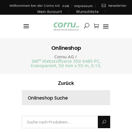
Newsletter
Willkommen bei der Cornu AG.
AGB
Impressum
Mein Account
Wunschliste
Onlineshop
Cornu AG
/
3M™ Klebstoffserie 350 9485 PC,
transparent, 50 mm x 55 m, 0.13,
Zurück
Onlineshop Suche