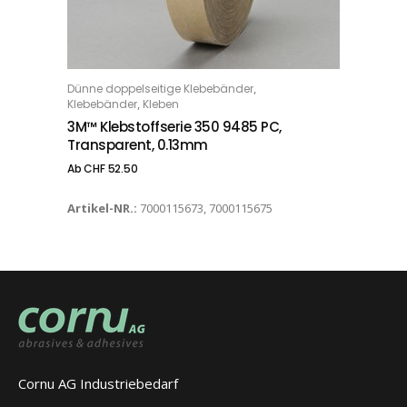
Dieses Produkt weist mehrere Varianten auf. Die Optionen können auf der Produktseite gewählt werden
,
Dünne doppelseitige Klebebänder
OPTIONS
,
Klebebänder
Kleben
3M™ Klebstoffserie 350 9485 PC,
Transparent, 0.13mm
Ab
CHF
52.50
Artikel-NR.:
7000115673, 7000115675
Cornu AG Industriebedarf