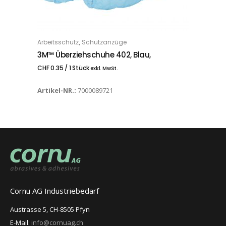
,
Arbeitsschutz
Schutzanzüge
IN DEN WARENKORB
3M™ Überziehschuhe 402, Blau,
CHF
0.35
/ 1 Stück
exkl. MwSt.
Artikel-NR.:
7000089721
Cornu AG Industriebedarf
Austrasse 5, CH-8505 Pfyn
E-Mail:
info@cornuag.ch