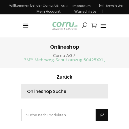
Newsletter
Willkommen bei der Cornu AG.
AGB
Impressum
Mein Account
Wunschliste
Onlineshop
Cornu AG
/
3M™ Mehrweg-Schutzanzug 50425XXL,
Zurück
Onlineshop Suche