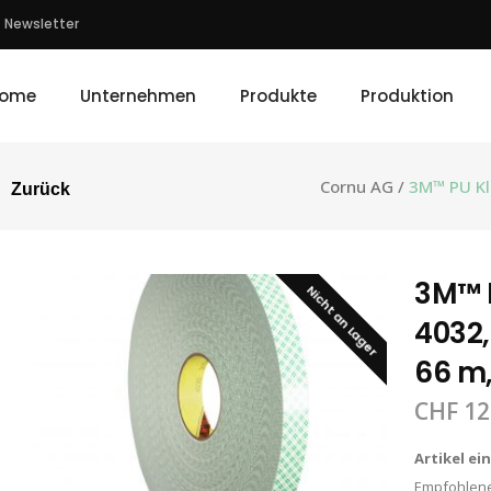
Newsletter
ome
Unternehmen
Produkte
Produktion
Cornu AG
/
3M™ PU Kl
Zurück
3M™ 
Nicht an Lager
4032,
66 m,
CHF
12
Artikel ei
Empfohlene