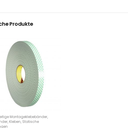
che Produkte
,
eitige Montageklebebänder
PTIONS
,
,
nder
Kleben
Statische
ngen