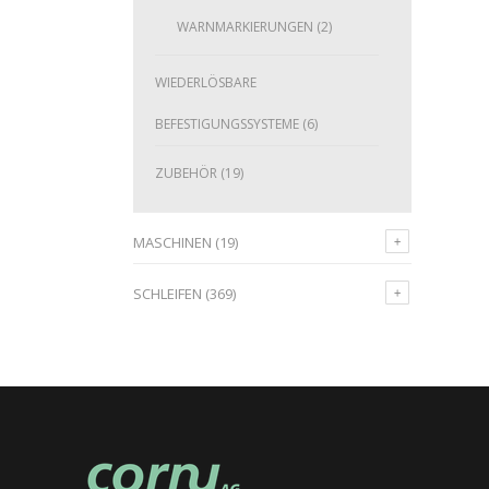
WARNMARKIERUNGEN
(2)
WIEDERLÖSBARE
BEFESTIGUNGSSYSTEME
(6)
ZUBEHÖR
(19)
MASCHINEN
(19)
SCHLEIFEN
(369)