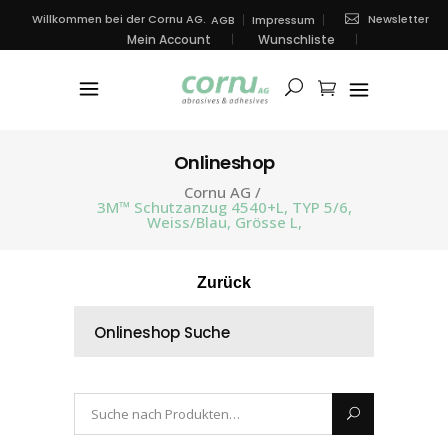
Newsletter
Willkommen bei der Cornu AG.
AGB
Impressum
Mein Account
Wunschliste
Onlineshop
Cornu AG
/
3M™ Schutzanzug 4540+L, TYP 5/6,
Weiss/Blau, Grösse L,
Zurück
Onlineshop Suche