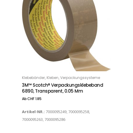
Dieses Produkt weist mehrere Varianten auf. Die Optionen können auf der Produktseite gewählt werden
,
,
Klebebänder
Kleben
Verpackungssysteme
OPTIONS
3M™ Scotch® Verpackungsklebeband
6890, Transparent, 0.05 Mm
Ab
CHF
1.85
Artikel-NR.:
7000095249, 7000095258,
7000095263, 7000095286