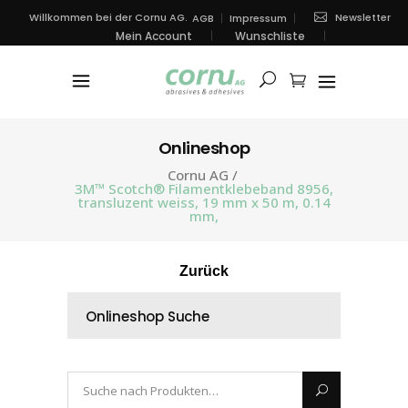
Newsletter
Willkommen bei der Cornu AG.
AGB
Impressum
Mein Account
Wunschliste
Onlineshop
Cornu AG
/
3M™ Scotch® Filamentklebeband 8956,
transluzent weiss, 19 mm x 50 m, 0.14
mm,
Zurück
Onlineshop Suche