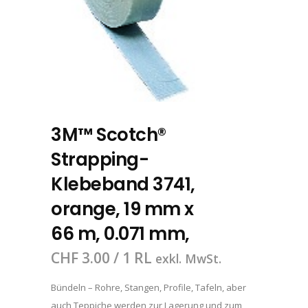
3M™ Scotch®
Strapping-
Klebeband 3741,
orange, 19 mm x
66 m, 0.071 mm,
CHF
3.00
/ 1 RL
exkl. MwSt.
Bündeln – Rohre, Stangen, Profile, Tafeln, aber
auch Teppiche werden zur Lagerung und zum