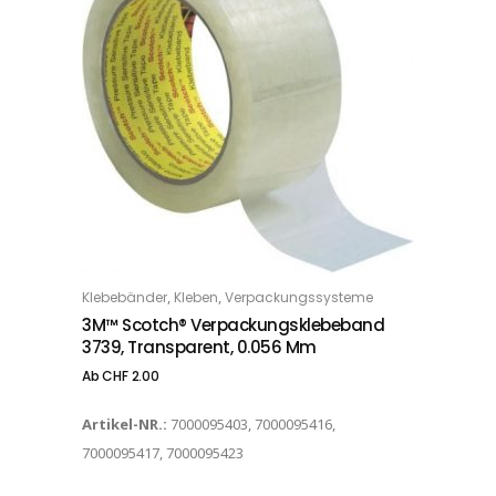
Dieses Produkt weist mehrere Varianten auf. Die Optionen können auf der Produktseite gewählt werden
,
,
Klebebänder
Kleben
Verpackungssysteme
OPTIONS
3M™ Scotch® Verpackungsklebeband
3739, Transparent, 0.056 Mm
Ab
CHF
2.00
Artikel-NR.:
7000095403, 7000095416,
7000095417, 7000095423