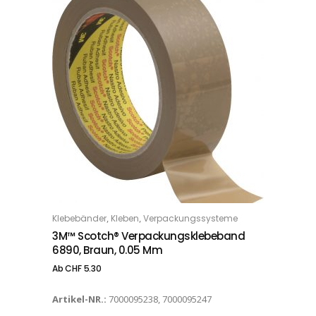
Dieses Produkt weist mehrere Varianten auf. Die Optionen können auf der Produktseite gewählt werden
,
,
Klebebänder
Kleben
Verpackungssysteme
OPTIONS
3M™ Scotch® Verpackungsklebeband
6890, Braun, 0.05 Mm
Ab
CHF
5.30
Artikel-NR.:
7000095238, 7000095247