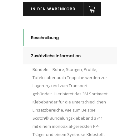
Strapping-
IN DEN WARENKORB
Klebeband
3741,
orange,
19
Beschreibung
mm
x
Zusätzliche Information
66
m,
Bündeln – Rohre, Stangen, Profile,
0.071
Tafeln, aber auch Teppiche werden zur
mm,
Lagerung und zum Transport
quantity
gebündelt. Hier bietet das 3M Sortiment
Klebebänder für die unterschiedlichen
Einsatzbereiche, wie zum Beispiel
Scotch® Bündelungsklebeband 3741
mit einem monoaxial-gereckten PP-
Träger und einem Synthese-Klebstoff.