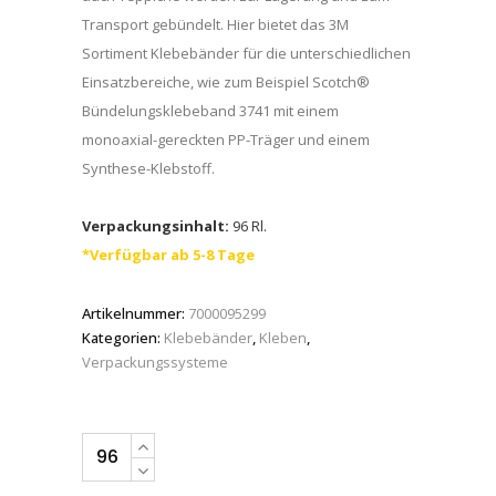
Transport gebündelt. Hier bietet das 3M
Sortiment Klebebänder für die unterschiedlichen
Einsatzbereiche, wie zum Beispiel Scotch®
Bündelungsklebeband 3741 mit einem
monoaxial-gereckten PP-Träger und einem
Synthese-Klebstoff.
Verpackungsinhalt:
96 Rl.
*Verfügbar ab 5-8 Tage
Artikelnummer:
7000095299
Kategorien:
Klebebänder
,
Kleben
,
Verpackungssysteme
3M™
Scotch®