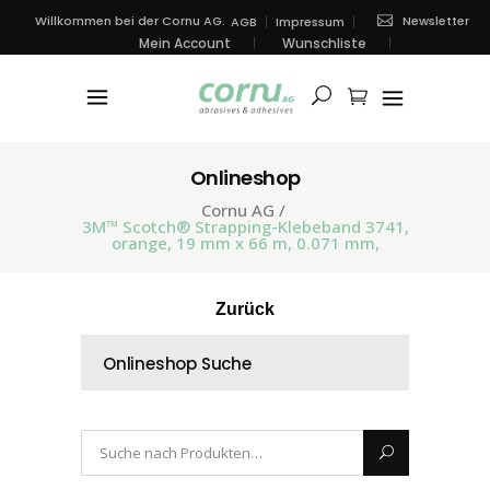
Newsletter
Willkommen bei der Cornu AG.
AGB
Impressum
Mein Account
Wunschliste
Onlineshop
Cornu AG
/
3M™ Scotch® Strapping-Klebeband 3741,
orange, 19 mm x 66 m, 0.071 mm,
Zurück
Onlineshop Suche