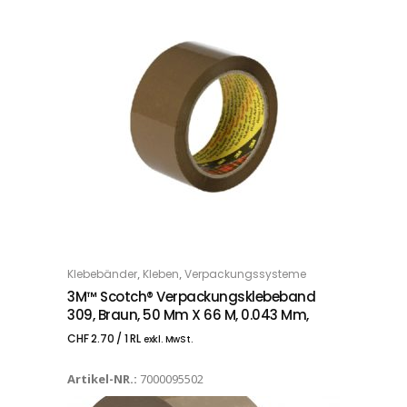
,
,
Klebebänder
Kleben
Verpackungssysteme
IN DEN WARENKORB
3M™ Scotch® Verpackungsklebeband
309, Braun, 50 Mm X 66 M, 0.043 Mm,
CHF
2.70
/ 1 RL
exkl. MwSt.
Artikel-NR.:
7000095502