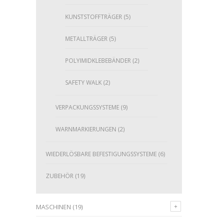
KUNSTSTOFFTRÄGER
(5)
METALLTRÄGER
(5)
POLYIMIDKLEBEBÄNDER
(2)
SAFETY WALK
(2)
VERPACKUNGSSYSTEME
(9)
WARNMARKIERUNGEN
(2)
WIEDERLÖSBARE BEFESTIGUNGSSYSTEME
(6)
ZUBEHÖR
(19)
MASCHINEN
(19)