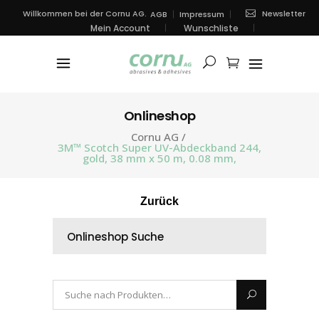
Newsletter
Willkommen bei der Cornu AG.
AGB
Impressum
Mein Account
Wunschliste
Onlineshop
Cornu AG
/
3M™ Scotch Super UV-Abdeckband 244,
gold, 38 mm x 50 m, 0.08 mm,
Zurück
Onlineshop Suche