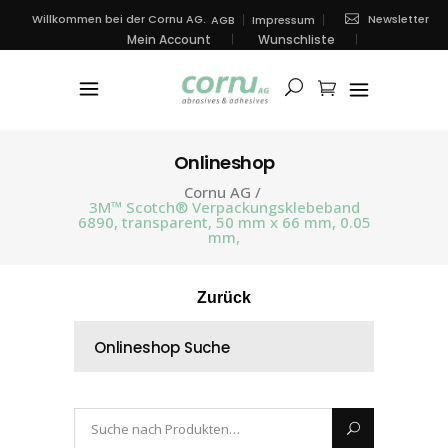
Newsletter
Willkommen bei der Cornu AG.
AGB
Impressum
Mein Account
Wunschliste
Onlineshop
Cornu AG
/
3M™ Scotch® Verpackungsklebeband
6890, transparent, 50 mm x 66 mm, 0.05
mm,
Zurück
Onlineshop Suche