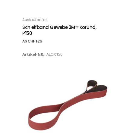
Dieses Produkt weist mehrere Varianten auf. Die Optionen können auf der Produktseite gewählt werden
Auslaufartikel
OPTIONS
Schleifband Gewebe 3M™ Korund,
P150
Ab
CHF
1.26
Artikel-NR.:
ALOX150