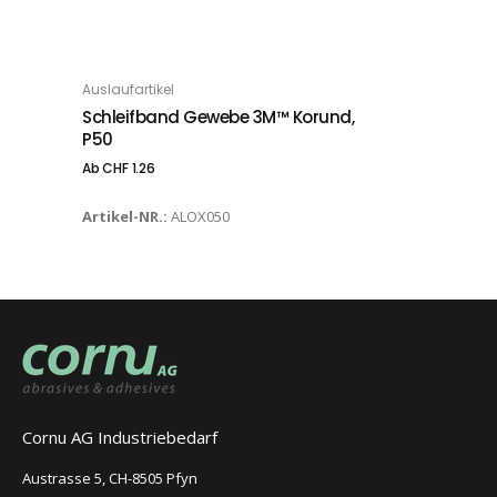
Dieses Produkt weist mehrere Varianten auf. Die Optionen können auf der Produktseite gewählt werden
Auslaufartikel
OPTIONS
Schleifband Gewebe 3M™ Korund,
P50
Ab
CHF
1.26
Artikel-NR.:
ALOX050
Cornu AG Industriebedarf
Austrasse 5, CH-8505 Pfyn