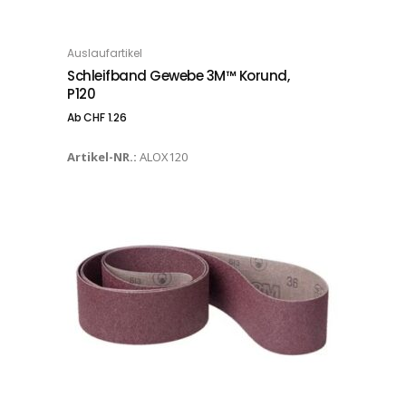
Dieses Produkt weist mehrere Varianten auf. Die Optionen können auf der Produktseite gewählt werden
Auslaufartikel
OPTIONS
Schleifband Gewebe 3M™ Korund,
P120
Ab
CHF
1.26
Artikel-NR.:
ALOX120