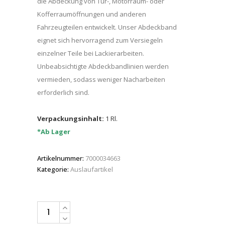
die Abdeckung von Tür-, Motorraum- oder
Kofferraumöffnungen und anderen
Fahrzeugteilen entwickelt. Unser Abdeckband
eignet sich hervorragend zum Versiegeln
einzelner Teile bei Lackierarbeiten.
Unbeabsichtigte Abdeckbandlinien werden
vermieden, sodass weniger Nacharbeiten
erforderlich sind.
Verpackungsinhalt:
1 Rl.
*Ab Lager
Artikelnummer:
7000034663
Kategorie:
Auslaufartikel
3M™
Soft