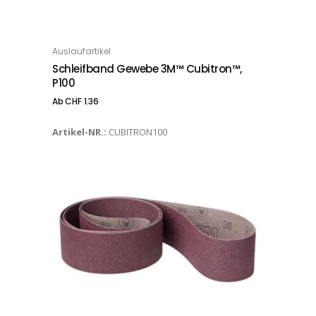
Dieses Produkt weist mehrere Varianten auf. Die Optionen können auf der Produktseite gewählt werden
Auslaufartikel
OPTIONS
Schleifband Gewebe 3M™ Cubitron™,
P100
Ab
CHF
1.36
Artikel-NR.:
CUBITRON100