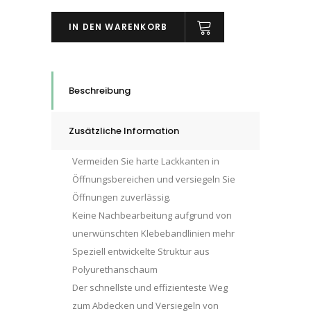
Edge
IN DEN WARENKORB
Foam
Abdeckband,
Weiß,
13
Beschreibung
mm
x
Zusätzliche Information
50
m,
Vermeiden Sie harte Lackkanten in
09678
Öffnungsbereichen und versiegeln Sie
quantity
Öffnungen zuverlässig.
Keine Nachbearbeitung aufgrund von
unerwünschten Klebebandlinien mehr
Speziell entwickelte Struktur aus
Polyurethanschaum
Der schnellste und effizienteste Weg
zum Abdecken und Versiegeln von