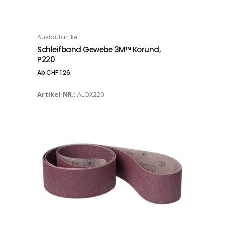
Dieses Produkt weist mehrere Varianten auf. Die Optionen können auf der Produktseite gewählt werden
Auslaufartikel
OPTIONS
Schleifband Gewebe 3M™ Korund,
P220
Ab
CHF
1.26
Artikel-NR.:
ALOX220