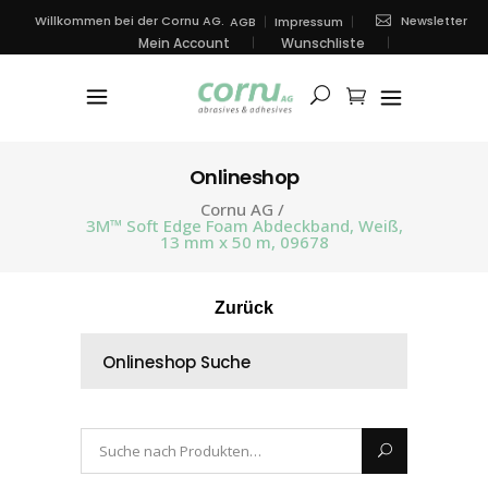
Newsletter
Willkommen bei der Cornu AG.
AGB
Impressum
Mein Account
Wunschliste
Onlineshop
Cornu AG
/
3M™ Soft Edge Foam Abdeckband, Weiß,
13 mm x 50 m, 09678
Zurück
Onlineshop Suche