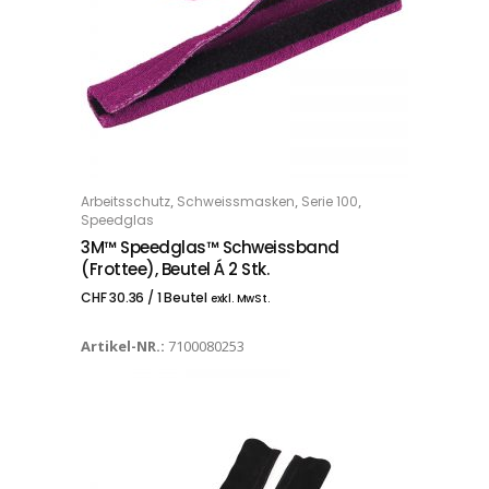
,
,
,
Arbeitsschutz
Schweissmasken
Serie 100
IN DEN WARENKORB
Speedglas
3M™ Speedglas™ Schweissband
(Frottee), Beutel Á 2 Stk.
CHF
30.36
/ 1 Beutel
exkl. MwSt.
Artikel-NR.:
7100080253