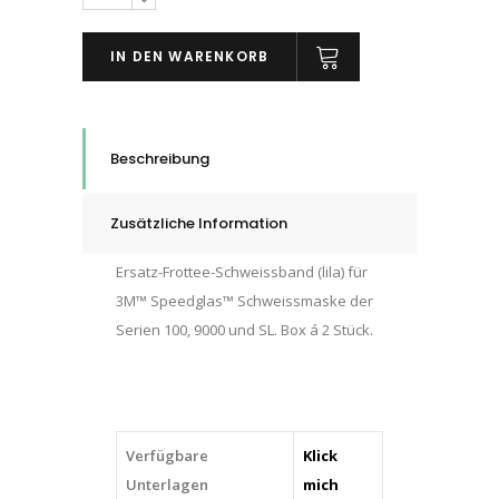
Speedglas™
Schweissband
IN DEN WARENKORB
(Frottee),
Beutel
á
2
Beschreibung
Stk.
quantity
Zusätzliche Information
Ersatz-Frottee-Schweissband (lila) für
3M™ Speedglas™ Schweissmaske der
Serien 100, 9000 und SL. Box á 2 Stück.
Verfügbare
Klick
Unterlagen
mich