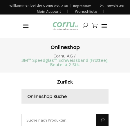
Newsletter
Willkommen bei der Cornu AG.
AGB
Impressum
Mein Account
Wunschliste
Onlineshop
Cornu AG
/
3M™ Speedglas™ Schweissband (Frottee),
Beutel á 2 Stk.
Zurück
Onlineshop Suche