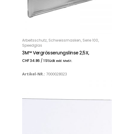
,
,
,
Arbeitsschutz
Schweissmasken
Serie 100
IN DEN WARENKORB
Speedglas
3M™ Vergrösserungslinse 2,5X,
CHF
34.86
/ 1 Stück
exkl. MwSt.
Artikel-NR.:
7000028023