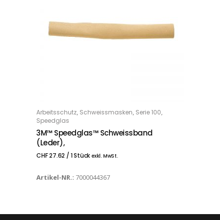
,
,
,
Arbeitsschutz
Schweissmasken
Serie 100
IN DEN WARENKORB
Speedglas
3M™ Speedglas™ Schweissband
(Leder),
CHF
27.62
/ 1 Stück
exkl. MwSt.
Artikel-NR.:
7000044367