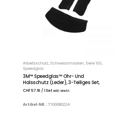
,
,
,
Arbeitsschutz
Schweissmasken
Serie 100
IN DEN WARENKORB
Speedglas
3M™ Speedglas™ Ohr- Und
Halsschutz (Leder), 3-Teiliges Set,
CHF
57.16
/ 1 Set
exkl. MwSt.
Artikel-NR.:
7100080224