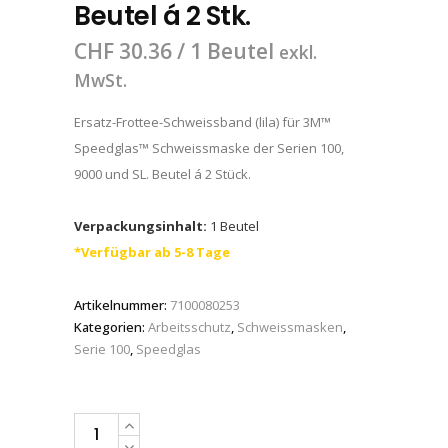
Beutel á 2 Stk.
CHF
30.36
/ 1 Beutel
exkl.
MwSt.
Ersatz-Frottee-Schweissband (lila) für 3M™
Speedglas™ Schweissmaske der Serien 100,
9000 und SL. Beutel á 2 Stück.
Verpackungsinhalt:
1 Beutel
*Verfügbar ab 5-8 Tage
Artikelnummer:
7100080253
Kategorien:
Arbeitsschutz
,
Schweissmasken
,
Serie 100
,
Speedglas
3M™