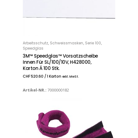
,
,
,
Arbeitsschutz
Schweissmasken
Serie 100
IN DEN WARENKORB
Speedglas
3M™ Speedglas™ Vorsatzscheibe
Innen Für SL/100/10V, H428000,
Karton Á 100 Stk.
CHF
520.60
/ 1 Karton
exkl. MwSt.
Artikel-NR.:
7000000182