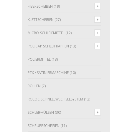
FIBERSCHEIBEN
(19)
KLETTSCHEIBEN
(27)
MICRO-SCHLEIFMITTEL
(12)
POLICAP SCHLEIFKAPPEN
(13)
POLIERMITTEL
(13)
PTX / SATINIERMASCHINE
(10)
ROLLEN
(7)
ROLOC SCHNELLWECHSELSYSTEM
(12)
SCHLEIFHÜLSEN
(30)
SCHRUPPSCHEIBEN
(11)