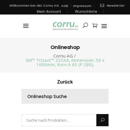
Newsletter
Willkommen bei der Cornu AG.
AGB
Impressum
Mein Account
Wunschliste
Onlineshop
Cornu AG
/
3M™ Trizact™ 237AA, Dimension: 50 x
1000mm, Korn A 65 (P 280),
Zurück
Onlineshop Suche