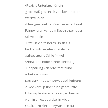
•Flexible Unterlage für ein
gleichmäßiges Finish von konturierten
Werkstücken
•Ideal geeignet für Zwischenschliff und
Feinpolieren vor dem Beschichten oder
Schwabbeln
•Erzeugt ein feineres Finish als
herkömmliche, elektrostatisch
aufgetragene Schleifmittel
•Anhaltend hohe Schneidleistung
•Einsparung von Arbeitszeit und
Arbeitsschritten
Das 3M™ Trizact™ Gewebeschleifband
237AA verfügt über eine geschützte
Mikroreplikationstechnologie, bei der
Aluminiumoxidpartikel in Micron-
Qualität zu kleinen Pyramiden aus