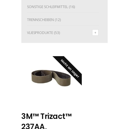
SONSTIGE SCHLEIFMITTEL
(16)
TRENNSCHEIBEN
(12)
VLIESPRODUKTE
(53)
Nicht an Lager
3M™ Trizact™
237AA,