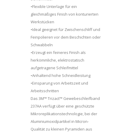
•Flexible Unterlage für ein
gleichmäßiges Finish von konturierten
Werkstücken
•Ideal geeignet für Zwischenschliff und
Feinpolieren vor dem Beschichten oder
Schwabbeln
•Erzeugt ein feineres Finish als
herkömmliche, elektrostatisch
aufgetragene Schleifmittel
•Anhaltend hohe Schneidleistung
•Einsparung von Arbeitszeit und
Arbeitsschritten
Das 3M™ Trizact™ Gewebeschleifband
237AA verfügt über eine geschützte
Mikroreplikationstechnologie, bei der
Aluminiumoxidpartikel in Micron-
Qualität zu kleinen Pyramiden aus