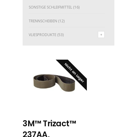
SONSTIGE SCHLEIFMITTEL
(16)
TRENNSCHEIBEN
(12)
VLIESPRODUKTE
(53)
Nicht an Lager
3M™ Trizact™
237AA,