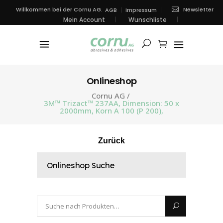
Newsletter
Willkommen bei der Cornu AG.
AGB
Impressum
Mein Account
Wunschliste
Onlineshop
Cornu AG
/
3M™ Trizact™ 237AA, Dimension: 50 x
2000mm, Korn A 100 (P 200),
Zurück
Onlineshop Suche