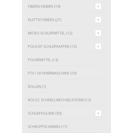
FIBERSCHEIBEN
(19)
KLETTSCHEIBEN
(27)
MICRO-SCHLEIFMITTEL
(12)
POLICAP SCHLEIFKAPPEN
(13)
POLIERMITTEL
(13)
PTX / SATINIERMASCHINE
(10)
ROLLEN
(7)
ROLOC SCHNELLWECHSELSYSTEM
(12)
SCHLEIFHÜLSEN
(30)
SCHRUPPSCHEIBEN
(11)