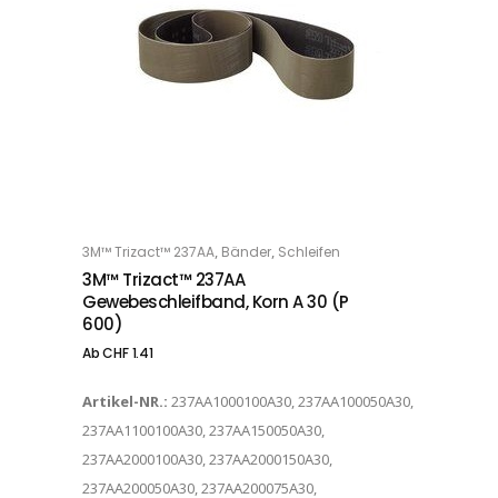
Dieses Produkt weist mehrere Varianten auf. Die Optionen können auf der Produktseite gewählt werden
,
,
3M™ Trizact™ 237AA
Bänder
Schleifen
OPTIONS
3M™ Trizact™ 237AA
Gewebeschleifband, Korn A 30 (P
600)
Ab
CHF
1.41
Artikel-NR.:
237AA1000100A30, 237AA100050A30,
237AA1100100A30, 237AA150050A30,
237AA2000100A30, 237AA2000150A30,
237AA200050A30, 237AA200075A30,