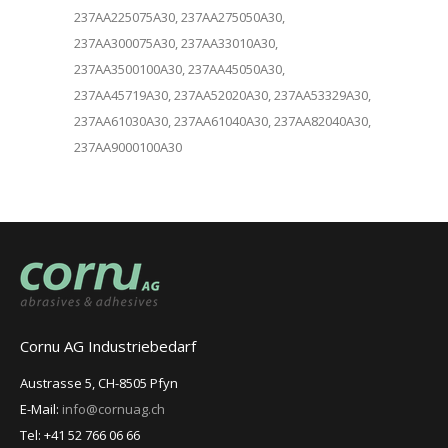
237AA225075A30, 237AA275050A30,
237AA300075A30, 237AA33010A30,
237AA3500100A30, 237AA45050A30,
237AA45719A30, 237AA52020A30, 237AA53329A30,
237AA61030A30, 237AA61040A30, 237AA82040A30,
237AA9000100A30
Cornu AG Industriebedarf
Austrasse 5, CH-8505 Pfyn
E-Mail:
info@cornuag.ch
Tel: +41 52 766 06 66