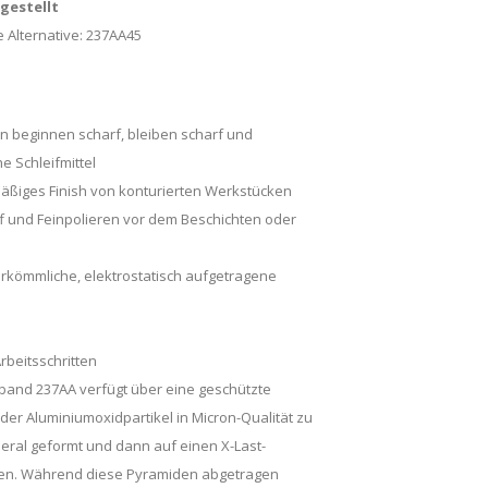
ngestellt
 Alternative:
237AA45
n beginnen scharf, bleiben scharf und
e Schleifmittel
hmäßiges Finish von konturierten Werkstücken
ff und Feinpolieren vor dem Beschichten oder
herkömmliche, elektrostatisch aufgetragene
rbeitsschritten
and 237AA verfügt über eine geschützte
 der Aluminiumoxidpartikel in Micron-Qualität zu
eral geformt und dann auf einen X-Last-
en. Während diese Pyramiden abgetragen