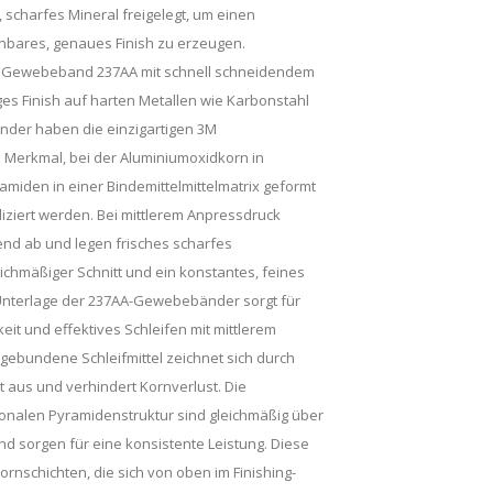
, scharfes Mineral freigelegt, um einen
anbares, genaues Finish zu erzeugen.
 Gewebeband 237AA mit schnell schneidendem
ges Finish auf harten Metallen wie Karbonstahl
der haben die einzigartigen 3M
 Merkmal, bei der Aluminiumoxidkorn in
amiden in einer Bindemittelmittelmatrix geformt
ziert werden. Bei mittlerem Anpressdruck
end ab und legen frisches scharfes
eichmäßiger Schnitt und ein konstantes, feines
e Unterlage der 237AA-Gewebebänder sorgt für
t und effektives Schleifen mit mittlerem
gebundene Schleifmittel zeichnet sich durch
aus und verhindert Kornverlust. Die
sionalen Pyramidenstruktur sind gleichmäßig über
nd sorgen für eine konsistente Leistung. Diese
rnschichten, die sich von oben im Finishing-