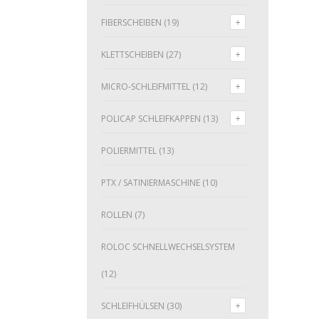
FIBERSCHEIBEN
(19)
KLETTSCHEIBEN
(27)
MICRO-SCHLEIFMITTEL
(12)
POLICAP SCHLEIFKAPPEN
(13)
POLIERMITTEL
(13)
PTX / SATINIERMASCHINE
(10)
ROLLEN
(7)
ROLOC SCHNELLWECHSELSYSTEM
(12)
SCHLEIFHÜLSEN
(30)