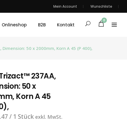
Mein Account
Wunschliste
0
Onlineshop
B2B
Kontakt
 Dimension: 50 x 2000mm, Korn A 45 (P 400),
Trizact™ 237AA,
sion: 50 x
mm, Korn A 45
0),
.47
/ 1 Stück
exkl. MwSt.