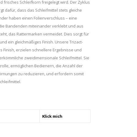
frisches Schleifkorn freigelegt wird. Der Zyklus
t dafür, dass das Schleifmittel stets gleiche
der haben einen Folienverschluss – eine
 die Bandenden miteinander verklebt und aus
ht, das Rattermarken vermeidet. Dies sorgt für
nd ein gleichmäßiges Finish. Unsere Trizact-
es Finish, erzielen schnellere Ergebnisse und
herkömmliche zweidimensionale Schleifmittel. Sie
trolle, ermöglichen Bedienern, die Anzahl der
rnungen zu reduzieren, und erfordern somit
hleifmittel.
Klick mich