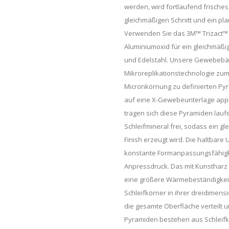
werden, wird fortlaufend frisches
gleichmäßigen Schnitt und ein pl
Verwenden Sie das 3M™ Trizact™
Aluminiumoxid für ein gleichmäßi
und Edelstahl. Unsere Gewebebän
Mikroreplikationstechnologie zum
Micronkörnung zu definierten Pyr
auf eine X-Gewebeunterlage appli
tragen sich diese Pyramiden lauf
Schleifmineral frei, sodass ein gl
Finish erzeugt wird. Die haltbar
konstante Formanpassungsfähigkei
Anpressdruck. Das mit Kunstharz 
eine größere Wärmebeständigkeit 
Schleifkörner in ihrer dreidimen
die gesamte Oberfläche verteilt u
Pyramiden bestehen aus Schleifko