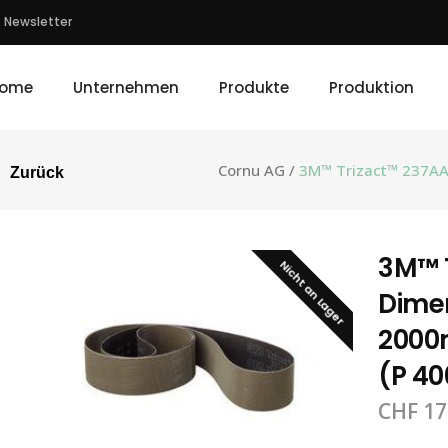
Newsletter
ome
Unternehmen
Produkte
Produktion
Cornu AG
/
3M™ Trizact™ 237AA,
Zurück
3M™ 
Nicht an Lager
Dimen
2000
(P 40
CHF
17