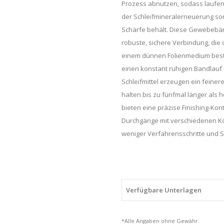
Prozess abnutzen, sodass laufend 
der Schleifmineralerneuerung sorg
Schärfe behält. Diese Gewebebän
robuste, sichere Verbindung, die
einem dünnen Folienmedium beste
einen konstant ruhigen Bandlauf u
Schleifmittel erzeugen ein feiner
halten bis zu fünfmal länger als 
bieten eine präzise Finishing-Kon
Durchgänge mit verschiedenen Kö
weniger Verfahrensschritte und Sc
Verfügbare Unterlagen
*Alle Angaben ohne Gewähr.