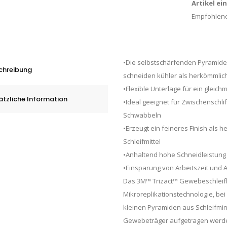
Artikel ei
Empfohlene
•Die selbstschärfenden Pyramide
chreibung
schneiden kühler als herkömmlich
•Flexible Unterlage für ein gleic
ätzliche Information
•Ideal geeignet für Zwischenschli
Schwabbeln
•Erzeugt ein feineres Finish als 
Schleifmittel
•Anhaltend hohe Schneidleistung
•Einsparung von Arbeitszeit und A
Das 3M™ Trizact™ Gewebeschleifb
Mikroreplikationstechnologie, bei
kleinen Pyramiden aus Schleifmin
Gewebeträger aufgetragen werd