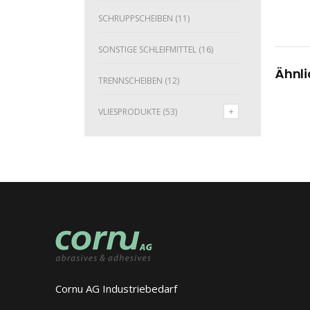
SCHRUPPSCHEIBEN
(11)
SONSTIGE SCHLEIFMITTEL
(16)
Ähnli
TRENNSCHEIBEN
(12)
VLIESPRODUKTE
(53)
Cornu AG Industriebedarf