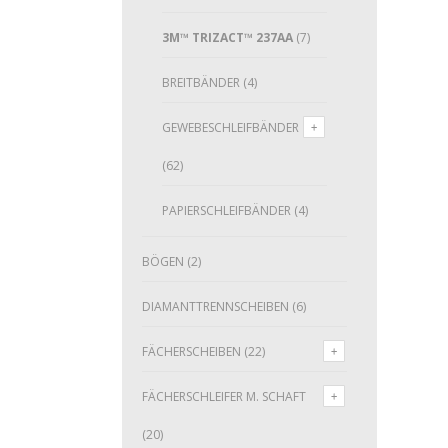
3M™ TRIZACT™ 237AA
(7)
BREITBÄNDER
(4)
GEWEBESCHLEIFBÄNDER
(62)
PAPIERSCHLEIFBÄNDER
(4)
BÖGEN
(2)
DIAMANTTRENNSCHEIBEN
(6)
FÄCHERSCHEIBEN
(22)
FÄCHERSCHLEIFER M. SCHAFT
(20)