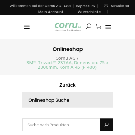
Newsletter
Willkommen bei der Cornu AG.
AGB
Impressum
Mein Account
Wunschliste
Onlineshop
Cornu AG
/
3M™ Trizact™ 237AA, Dimension: 75 x
2000mm, Korn A 45 (P 400),
Zurück
Onlineshop Suche