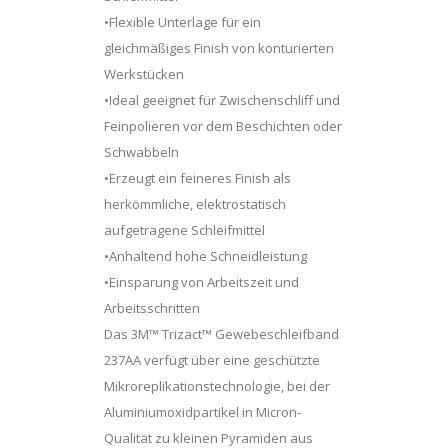
•Flexible Unterlage für ein
gleichmäßiges Finish von konturierten
Werkstücken
•Ideal geeignet für Zwischenschliff und
Feinpolieren vor dem Beschichten oder
Schwabbeln
•Erzeugt ein feineres Finish als
herkömmliche, elektrostatisch
aufgetragene Schleifmittel
•Anhaltend hohe Schneidleistung
•Einsparung von Arbeitszeit und
Arbeitsschritten
Das 3M™ Trizact™ Gewebeschleifband
237AA verfügt über eine geschützte
Mikroreplikationstechnologie, bei der
Aluminiumoxidpartikel in Micron-
Qualität zu kleinen Pyramiden aus