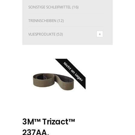
SONSTIGE SCHLEIFMITTEL
(16)
TRENNSCHEIBEN
(12)
VLIESPRODUKTE
(53)
Nicht an Lager
3M™ Trizact™
237AA,