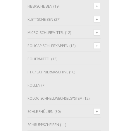
FIBERSCHEIBEN
(19)
KLETTSCHEIBEN
(27)
MICRO-SCHLEIFMITTEL
(12)
POLICAP SCHLEIFKAPPEN
(13)
POLIERMITTEL
(13)
PTX / SATINIERMASCHINE
(10)
ROLLEN
(7)
ROLOC SCHNELLWECHSELSYSTEM
(12)
SCHLEIFHÜLSEN
(30)
SCHRUPPSCHEIBEN
(11)