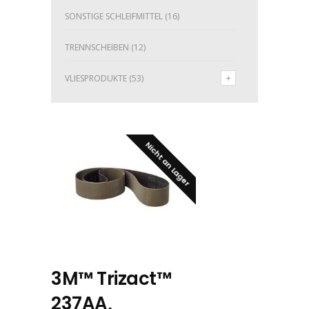
SONSTIGE SCHLEIFMITTEL
(16)
TRENNSCHEIBEN
(12)
VLIESPRODUKTE
(53)
Nicht an Lager
3M™ Trizact™
237AA,