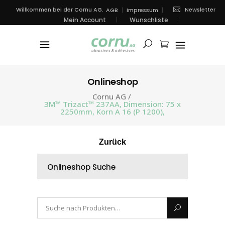
Newsletter
Willkommen bei der Cornu AG.
AGB
Impressum
Mein Account
Wunschliste
Onlineshop
Cornu AG
/
3M™ Trizact™ 237AA, Dimension: 75 x
2250mm, Korn A 16 (P 1200),
Zurück
Onlineshop Suche