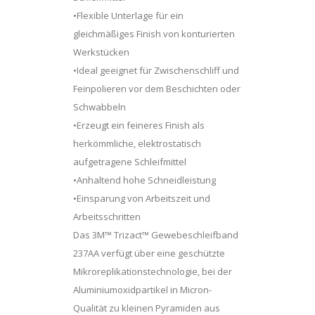
•Flexible Unterlage für ein
gleichmäßiges Finish von konturierten
Werkstücken
•Ideal geeignet für Zwischenschliff und
Feinpolieren vor dem Beschichten oder
Schwabbeln
•Erzeugt ein feineres Finish als
herkömmliche, elektrostatisch
aufgetragene Schleifmittel
•Anhaltend hohe Schneidleistung
•Einsparung von Arbeitszeit und
Arbeitsschritten
Das 3M™ Trizact™ Gewebeschleifband
237AA verfügt über eine geschützte
Mikroreplikationstechnologie, bei der
Aluminiumoxidpartikel in Micron-
Qualität zu kleinen Pyramiden aus