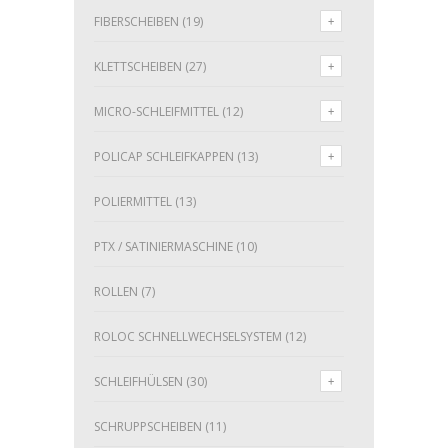
FIBERSCHEIBEN
(19)
KLETTSCHEIBEN
(27)
MICRO-SCHLEIFMITTEL
(12)
POLICAP SCHLEIFKAPPEN
(13)
POLIERMITTEL
(13)
PTX / SATINIERMASCHINE
(10)
ROLLEN
(7)
ROLOC SCHNELLWECHSELSYSTEM
(12)
SCHLEIFHÜLSEN
(30)
SCHRUPPSCHEIBEN
(11)