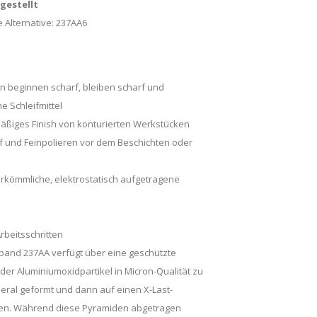
ngestellt
 Alternative:
237AA6
n beginnen scharf, bleiben scharf und
e Schleifmittel
hmäßiges Finish von konturierten Werkstücken
ff und Feinpolieren vor dem Beschichten oder
herkömmliche, elektrostatisch aufgetragene
rbeitsschritten
and 237AA verfügt über eine geschützte
 der Aluminiumoxidpartikel in Micron-Qualität zu
eral geformt und dann auf einen X-Last-
en. Während diese Pyramiden abgetragen