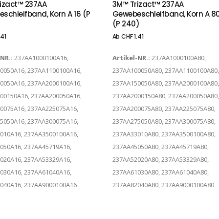
izact™ 237AA
3M™ Trizact™ 237AA
schleifband, Korn A 16 (P
Gewebeschleifband, Korn A 8
(P 240)
.41
Ab
CHF
1.41
-NR.:
237AA1000100A16,
Artikel-NR.:
237AA1000100A80,
0050A16, 237AA1100100A16,
237AA100050A80, 237AA1100100A80,
0050A16, 237AA2000100A16,
237AA150050A80, 237AA2000100A80,
00150A16, 237AA200050A16,
237AA2000150A80, 237AA200050A80,
0075A16, 237AA225075A16,
237AA200075A80, 237AA225075A80,
5050A16, 237AA300075A16,
237AA275050A80, 237AA300075A80,
010A16, 237AA3500100A16,
237AA33010A80, 237AA3500100A80,
050A16, 237AA45719A16,
237AA45050A80, 237AA45719A80,
020A16, 237AA53329A16,
237AA52020A80, 237AA53329A80,
030A16, 237AA61040A16,
237AA61030A80, 237AA61040A80,
040A16, 237AA9000100A16
237AA82040A80, 237AA9000100A80