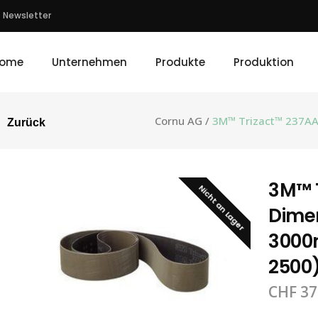
Newsletter
ome
Unternehmen
Produkte
Produktion
Cornu AG
/
3M™ Trizact™ 237AA,
Zurück
3M™ 
Nicht an Lager
Dimen
3000
2500)
CHF
37