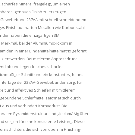
, scharfes Mineral freigelegt, um einen
anbares, genaues Finish zu erzeugen.
 Gewebeband 237AA mit schnell schneidendem
ges Finish auf harten Metallen wie Karbonstahl
der haben die einzigartigen 3M
 Merkmal, bei der Aluminiumoxidkorn in
amiden in einer Bindemittelmittelmatrix geformt
ziert werden. Bei mittlerem Anpressdruck
end ab und legen frisches scharfes
eichmäßiger Schnitt und ein konstantes, feines
e Unterlage der 237AA-Gewebebänder sorgt für
t und effektives Schleifen mit mittlerem
gebundene Schleifmittel zeichnet sich durch
aus und verhindert Kornverlust. Die
sionalen Pyramidenstruktur sind gleichmäßig über
nd sorgen für eine konsistente Leistung. Diese
rnschichten, die sich von oben im Finishing-