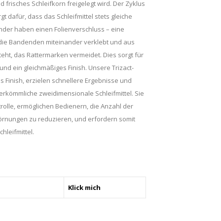
frisches Schleifkorn freigelegt wird. Der Zyklus
t dafür, dass das Schleifmittel stets gleiche
der haben einen Folienverschluss – eine
 die Bandenden miteinander verklebt und aus
ht, das Rattermarken vermeidet. Dies sorgt für
nd ein gleichmäßiges Finish. Unsere Trizact-
es Finish, erzielen schnellere Ergebnisse und
herkömmliche zweidimensionale Schleifmittel. Sie
trolle, ermöglichen Bedienern, die Anzahl der
rnungen zu reduzieren, und erfordern somit
hleifmittel.
Klick mich