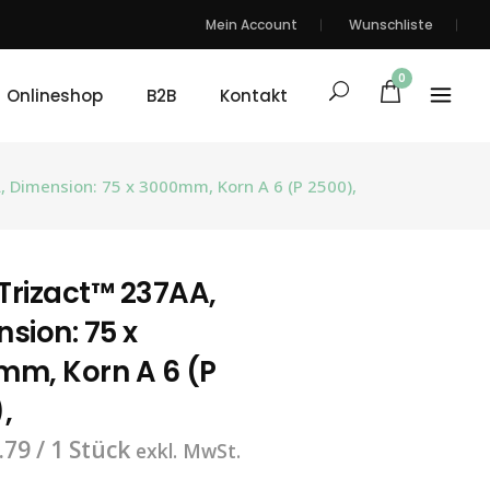
Mein Account
Wunschliste
0
Onlineshop
B2B
Kontakt
 Dimension: 75 x 3000mm, Korn A 6 (P 2500),
Trizact™ 237AA,
sion: 75 x
mm, Korn A 6 (P
,
.79
/ 1 Stück
exkl. MwSt.