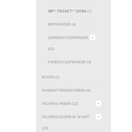
3M™ TRIZACT™ 237AA
(7)
BREITBÄNDER
(4)
GEWEBESCHLEIFBÄNDER
(62)
PAPIERSCHLEIFBÄNDER
(4)
BÖGEN
(2)
DIAMANTTRENNSCHEIBEN
(6)
FÄCHERSCHEIBEN
(22)
FÄCHERSCHLEIFER M. SCHAFT
(20)