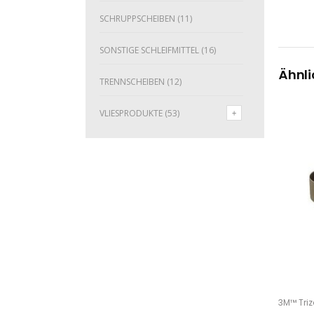
SCHRUPPSCHEIBEN
(11)
SONSTIGE SCHLEIFMITTEL
(16)
Ähnli
TRENNSCHEIBEN
(12)
VLIESPRODUKTE
(53)
Dieses Produkt weist mehrere Varianten auf. Die Optionen können auf der Produktseite gewählt werden
3M™ Tri
O