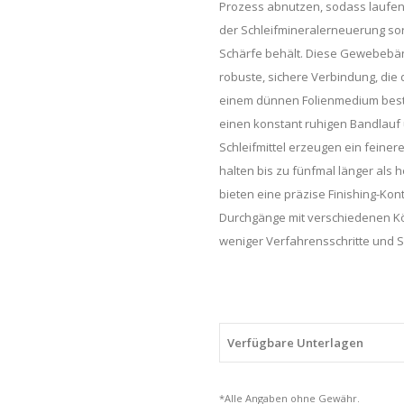
Prozess abnutzen, sodass laufend 
der Schleifmineralerneuerung sorg
Schärfe behält. Diese Gewebebän
robuste, sichere Verbindung, die
einem dünnen Folienmedium beste
einen konstant ruhigen Bandlauf u
Schleifmittel erzeugen ein feiner
halten bis zu fünfmal länger als 
bieten eine präzise Finishing-Kon
Durchgänge mit verschiedenen Kö
weniger Verfahrensschritte und Sc
Verfügbare Unterlagen
*Alle Angaben ohne Gewähr.