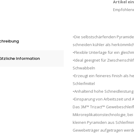
Artikel ei
Empfohlene
•Die selbstschärfenden Pyramide
chreibung
schneiden kühler als herkömmlich
•Flexible Unterlage für ein gleic
ätzliche Information
•Ideal geeignet für Zwischenschli
Schwabbeln
•Erzeugt ein feineres Finish als 
Schleifmittel
•Anhaltend hohe Schneidleistung
•Einsparung von Arbeitszeit und A
Das 3M™ Trizact™ Gewebeschleifb
Mikroreplikationstechnologie, bei
kleinen Pyramiden aus Schleifmin
Gewebeträger aufgetragen werd