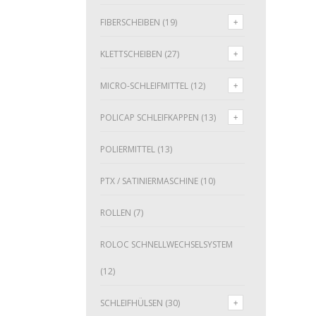
FIBERSCHEIBEN
(19)
KLETTSCHEIBEN
(27)
MICRO-SCHLEIFMITTEL
(12)
POLICAP SCHLEIFKAPPEN
(13)
POLIERMITTEL
(13)
PTX / SATINIERMASCHINE
(10)
ROLLEN
(7)
ROLOC SCHNELLWECHSELSYSTEM
(12)
SCHLEIFHÜLSEN
(30)