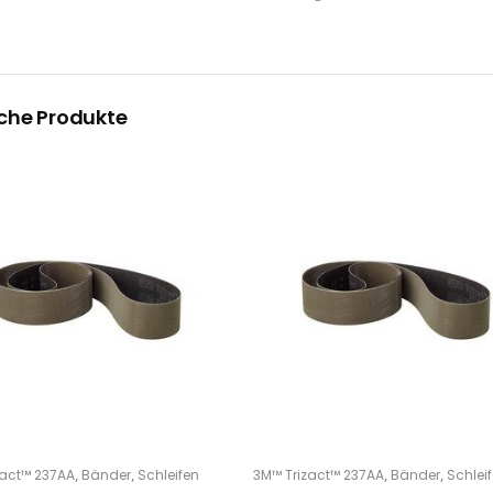
che Produkte
Dieses Produkt weist mehrere Varianten auf. Die Optionen können auf der Produktseite gewählt werden
,
,
,
,
zact™ 237AA
Bänder
Schleifen
3M™ Trizact™ 237AA
Bänder
Schlei
PTIONS
OPTIONS