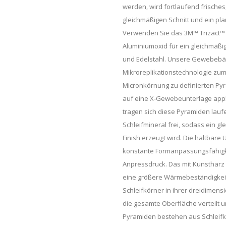
werden, wird fortlaufend frisches
gleichmäßigen Schnitt und ein pl
Verwenden Sie das 3M™ Trizact™
Aluminiumoxid für ein gleichmäßi
und Edelstahl. Unsere Gewebebän
Mikroreplikationstechnologie zum
Micronkörnung zu definierten Pyr
auf eine X-Gewebeunterlage appli
tragen sich diese Pyramiden lauf
Schleifmineral frei, sodass ein gl
Finish erzeugt wird. Die haltbar
konstante Formanpassungsfähigkei
Anpressdruck. Das mit Kunstharz 
eine größere Wärmebeständigkeit 
Schleifkörner in ihrer dreidimen
die gesamte Oberfläche verteilt u
Pyramiden bestehen aus Schleifko