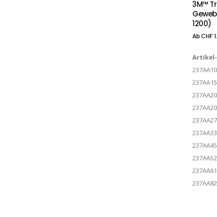
3M™ Tr
Gewebe
1200)
Ab
CHF
1
Artikel
237AA10
237AA15
237AA20
237AA20
237AA27
237AA33
237AA45
237AA52
237AA61
237AA82