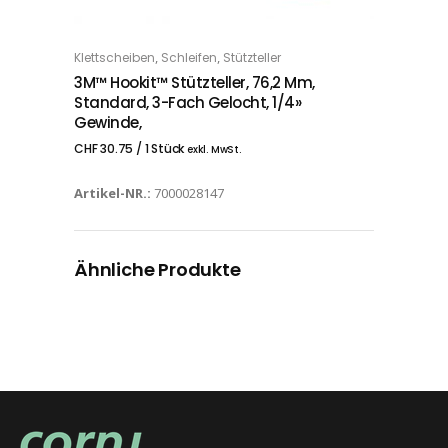
,
,
Klettscheiben
Schleifen
Stützteller
IN DEN WARENKORB
3M™ Hookit™ Stützteller, 76,2 Mm,
Standard, 3-Fach Gelocht, 1/4»
Gewinde,
CHF
30.75
/ 1 Stück
exkl. MwSt.
Artikel-NR.:
7000028147
Ähnliche Produkte