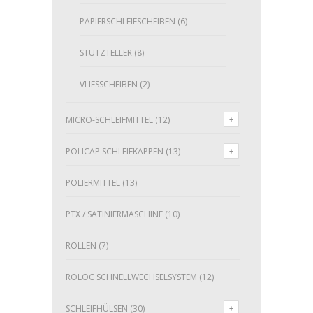
PAPIERSCHLEIFSCHEIBEN
(6)
STÜTZTELLER
(8)
VLIESSCHEIBEN
(2)
MICRO-SCHLEIFMITTEL
(12)
POLICAP SCHLEIFKAPPEN
(13)
POLIERMITTEL
(13)
PTX / SATINIERMASCHINE
(10)
ROLLEN
(7)
ROLOC SCHNELLWECHSELSYSTEM
(12)
SCHLEIFHÜLSEN
(30)