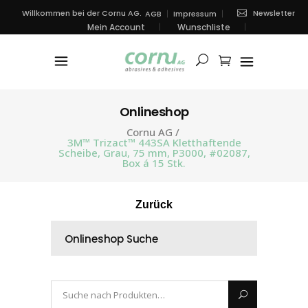
Newsletter
Willkommen bei der Cornu AG.
AGB
Impressum
Mein Account
Wunschliste
Onlineshop
Cornu AG
/
3M™ Trizact™ 443SA Kletthaftende
Scheibe, Grau, 75 mm, P3000, #02087,
Box á 15 Stk.
Zurück
Onlineshop Suche