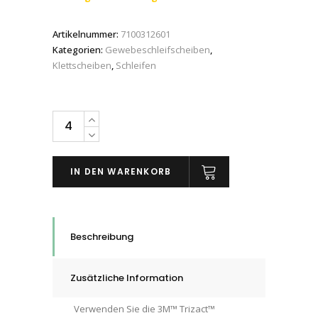
Artikelnummer:
7100312601
Kategorien:
Gewebeschleifscheiben
,
Klettscheiben
,
Schleifen
3M™
Trizact™
443SA
IN DEN WARENKORB
Kletthaftende
Scheibe,
Grau,
75
Beschreibung
mm,
P3000,
Zusätzliche Information
#02087,
Box
Verwenden Sie die 3M™ Trizact™