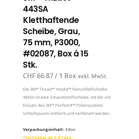
443SA
Kletthaftende
Scheibe, Grau,
75 mm, P3000,
#02087, Box á 15
Stk.
CHF
66.87
/ 1 Box
exkl. MwSt.
Die 3M™ Trizact™ Hookit™ Feinschleifscheibe
443SA ist eine Schaumstoffscheibe, mit der vor
Einsatz des 3M™ Perfect-It™ Poliersystems
Schleifspuren entfernt und verfeinert werden.
Verpackungsinhalt:
4 Box
*Verfügbar ab 5-8 Tage