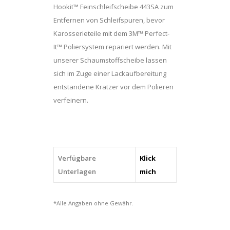
á
Hookit™ Feinschleifscheibe 443SA zum
15
Entfernen von Schleifspuren, bevor
Stk.
Karosserieteile mit dem 3M™ Perfect-
quantity
It™ Poliersystem repariert werden. Mit
unserer Schaumstoffscheibe lassen
sich im Zuge einer Lackaufbereitung
entstandene Kratzer vor dem Polieren
verfeinern.
Verfügbare
Klick
Unterlagen
mich
*Alle Angaben ohne Gewähr.