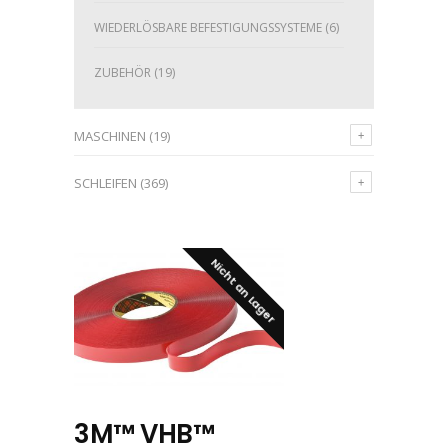
WIEDERLÖSBARE BEFESTIGUNGSSYSTEME
(6)
ZUBEHÖR
(19)
MASCHINEN
(19)
SCHLEIFEN
(369)
Nicht an Lager
3M™ VHB™