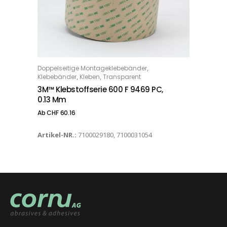
Dieses Produkt weist mehrere Varianten auf. Die Optionen können auf der Produktseite gewählt werden
,
Doppelseitige Montageklebebänder
OPTIONS
,
,
Klebebänder
Kleben
Transparent
3M™ Klebstoffserie 600 F 9469 PC,
0.13 Mm
Ab
CHF
60.16
Artikel-NR.:
7100029180, 7100031054