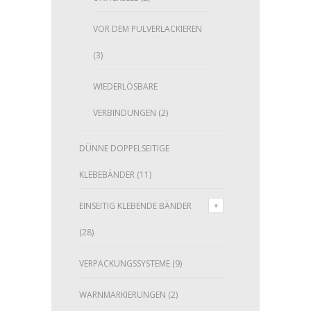
VOR DEM PULVERLACKIEREN
(3)
WIEDERLÖSBARE
VERBINDUNGEN
(2)
DÜNNE DOPPELSEITIGE
KLEBEBÄNDER
(11)
EINSEITIG KLEBENDE BÄNDER
(28)
VERPACKUNGSSYSTEME
(9)
WARNMARKIERUNGEN
(2)