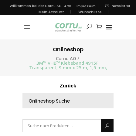
Newsletter
Willkommen bei der Cornu AG.
AGB
Impressum
Mein Account
Wunschliste
Onlineshop
Cornu AG
/
3M™ VHB™ Klebeband 4915F,
Transparent, 9 mm x 25 m, 1,5 mm,
Zurück
Onlineshop Suche