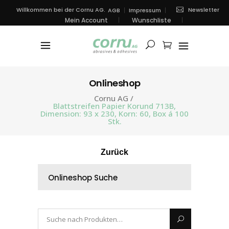
Newsletter
Willkommen bei der Cornu AG.
AGB
Impressum
Mein Account
Wunschliste
Onlineshop
Cornu AG
/
Blattstreifen Papier Korund 713B,
Dimension: 93 x 230, Korn: 60, Box á 100
Stk.
Zurück
Onlineshop Suche