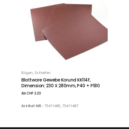
Dieses Produkt weist mehrere Varianten auf. Die Optionen können auf der Produktseite gewählt werden
,
Bögen
Schleifen
OPTIONS
Blattware Gewebe Korund KK114F,
Dimension: 230 X 280mm, P40 + P180
Ab
CHF
2.23
Artikel-NR.:
75411485, 75411487