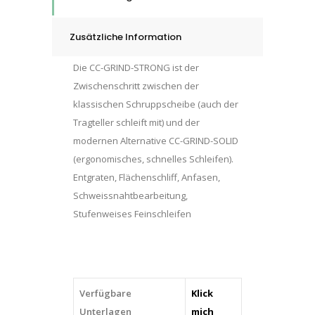
Dimension:
CC-
Zusätzliche Information
GRIND-
STRONG
Die CC-GRIND-STRONG ist der
125
Zwischenschritt zwischen der
SG
klassischen Schruppscheibe (auch der
STEEL
Tragteller schleift mit) und der
quantity
modernen Alternative CC-GRIND-SOLID
(ergonomisches, schnelles Schleifen).
Entgraten, Flächenschliff, Anfasen,
Schweissnahtbearbeitung,
Stufenweises Feinschleifen
Verfügbare
Klick
Unterlagen
mich