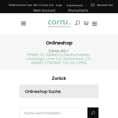
Newsletter
Willkommen bei der Cornu AG.
AGB
Impressum
Mein Account
Wunschliste
Onlineshop
Cornu AG
/
PFERD CC-GRIND-Schleifscheiben,
Leistungs-Linie SG, Dimension: CC-
GRIND-STRONG 125 SG STEEL
Zurück
Onlineshop Suche