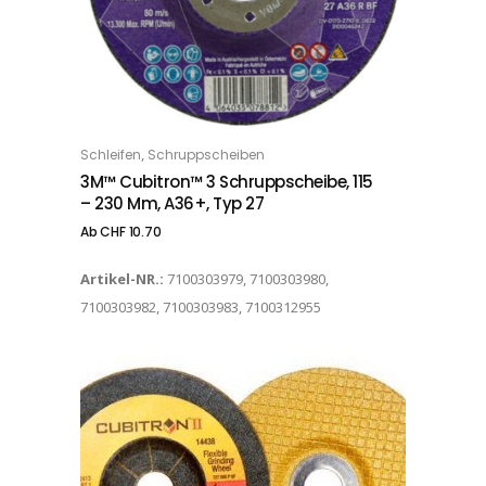
Dieses Produkt weist mehrere Varianten auf. Die Optionen können auf der Produktseite gewählt werden
,
Schleifen
Schruppscheiben
OPTIONS
3M™ Cubitron™ 3 Schruppscheibe, 115
– 230 Mm, A36+, Typ 27
Ab
CHF
10.70
Artikel-NR.:
7100303979, 7100303980,
7100303982, 7100303983, 7100312955