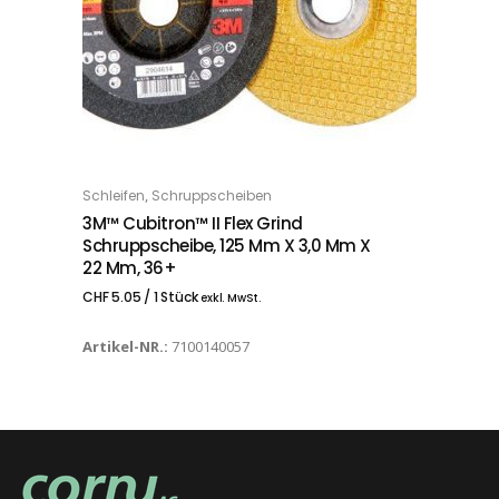
,
Schleifen
Schruppscheiben
IN DEN WARENKORB
3M™ Cubitron™ II Flex Grind
Schruppscheibe, 125 Mm X 3,0 Mm X
22 Mm, 36+
CHF
5.05
/ 1 Stück
exkl. MwSt.
Artikel-NR.:
7100140057