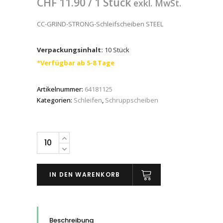
CHF
11.90
/ 1 Stück
exkl. MwSt.
CC-GRIND-STRONG-Schleifscheiben STEEL
Verpackungsinhalt:
10 Stück
*Verfügbar ab 5-8 Tage
Artikelnummer:
64181125
Kategorien:
Schleifen
,
Schruppscheiben
PFERD
CC-
GRIND-
IN DEN WARENKORB
Schleifscheiben,
Leistungs-
Linie
SG,
Beschreibung