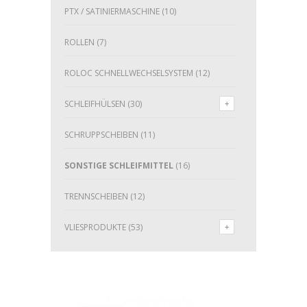
PTX / SATINIERMASCHINE
(10)
ROLLEN
(7)
ROLOC SCHNELLWECHSELSYSTEM
(12)
SCHLEIFHÜLSEN
(30)
SCHRUPPSCHEIBEN
(11)
SONSTIGE SCHLEIFMITTEL
(16)
TRENNSCHEIBEN
(12)
VLIESPRODUKTE
(53)