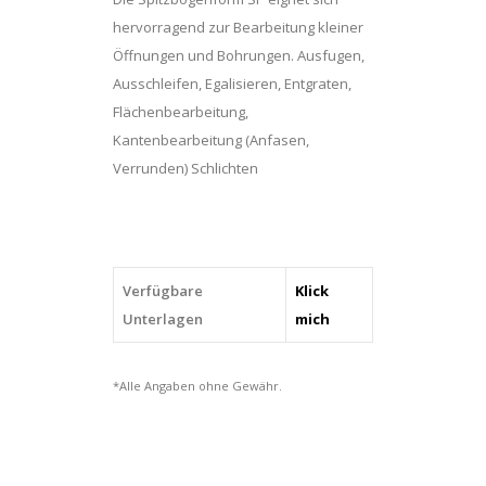
2540
hervorragend zur Bearbeitung kleiner
6
Öffnungen und Bohrungen. Ausfugen,
ADW
Ausschleifen, Egalisieren, Entgraten,
30
Flächenbearbeitung,
M5V
Kantenbearbeitung (Anfasen,
STEEL),
Verrunden) Schlichten
quantity
Verfügbare
Klick
Unterlagen
mich
*Alle Angaben ohne Gewähr.