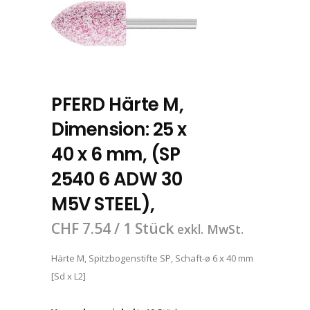
PFERD Härte M,
Dimension: 25 x
40 x 6 mm, (SP
2540 6 ADW 30
M5V STEEL),
CHF
7.54
/ 1 Stück
exkl. MwSt.
Härte M, Spitzbogenstifte SP, Schaft-ø 6 x 40 mm
[Sd x L2]