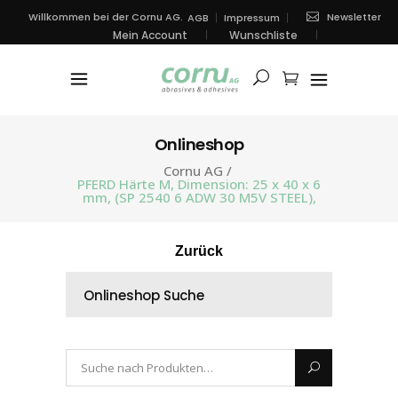
Newsletter
Willkommen bei der Cornu AG.
AGB
Impressum
Mein Account
Wunschliste
Onlineshop
Cornu AG
/
PFERD Härte M, Dimension: 25 x 40 x 6
mm, (SP 2540 6 ADW 30 M5V STEEL),
Zurück
Onlineshop Suche