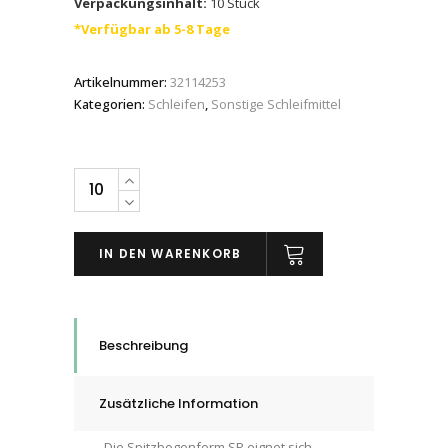
Verpackungsinhalt:
10 Stück
*Verfügbar ab 5-8 Tage
Artikelnummer:
32114253
Kategorien:
Schleifen
,
Sonstige Schleifmittel
PFERD
Härte
M,
IN DEN WARENKORB
Dimension:
25
x
40
Beschreibung
x
6
Zusätzliche Information
mm,
(SP
Die Spitzbogenform SP eignet sich