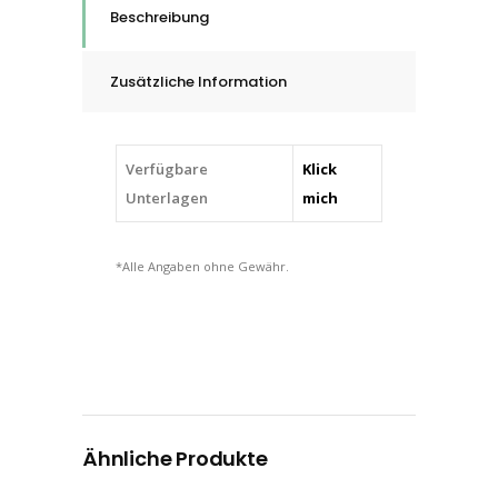
die
Beschreibung
Kantenbearbeitung,
6
Zusätzliche Information
-
16
mm
Verfügbare
Klick
quantity
Unterlagen
mich
*Alle Angaben ohne Gewähr.
Ähnliche Produkte