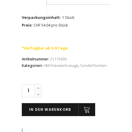
Verpackungsinhalt:
1 Stück
Preis:
CHF 54.04 pro Stück
*Verfügbar ab 5-8 Tage
Artikelnummer:
21115636
Kategorien:
HM-Fräswerkzeuge
,
Sonderformen
PFERD
HM-
Frässtifte
IN DEN WARENKORB
Kegelsenkform
KSK
für