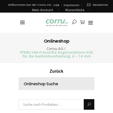
Newsletter
Willkommen bei der Cornu AG.
AGB
Impressum
Mein Account
Wunschliste
Onlineshop
Cornu AG
/
PFERD HM-Frässtifte Kegelsenkform KSK
für die Kantenbearbeitung, 6 – 16 mm
Zurück
Onlineshop Suche