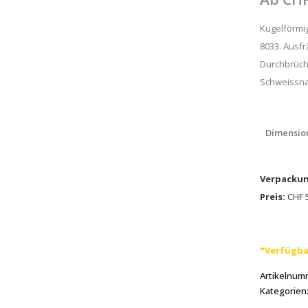
Kugelförmig
8033. Ausfr
Durchbrüch
Schweissna
Dimensio
Verpackun
Preis:
CHF 5
*Verfügba
Artikelnum
Kategorien