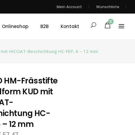
Mein Account
Wunschliste
0
Onlineshop
B2B
Kontakt
 mit HICOAT-Beschichtung HC-FEP, 6 – 12 mm
 HM-Frässtifte
lform KUD mit
AT-
hichtung HC-
6 – 12 mm
F
57.47