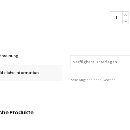
PFERD
HM-
Frässtifte
Kugelform
KUD
mit
chreibung
HICOAT-
Verfügbare Unterlagen
Beschichtu
ätzliche Information
HC-
*Alle Angaben ohne Gewähr.
FEP,
6
-
12
che Produkte
mm
quantity