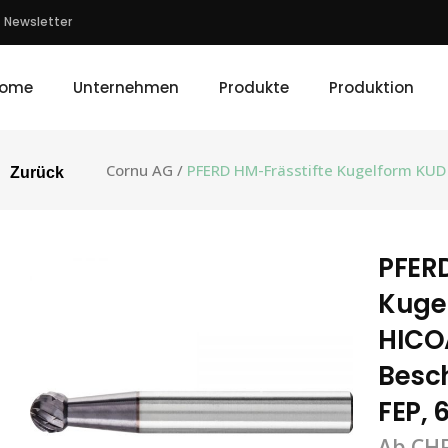
Newsletter
ome
Unternehmen
Produkte
Produktion
Cornu AG
/
PFERD HM-Frässtifte Kugelform KUD
Zurück
PFERD
Kuge
HICO
Besc
FEP, 
Ab
CH