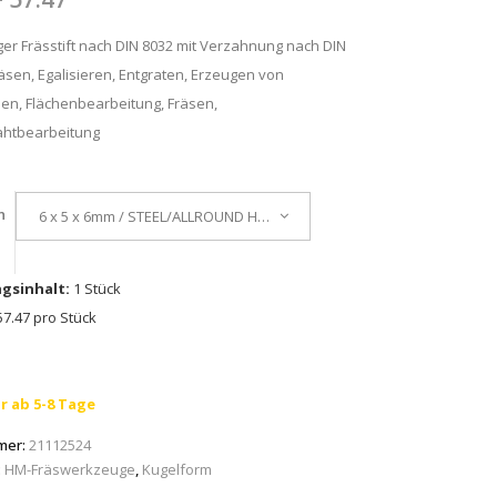
er Frässtift nach DIN 8032 mit Verzahnung nach DIN
äsen, Egalisieren, Entgraten, Erzeugen von
en, Flächenbearbeitung, Fräsen,
htbearbeitung
n
6 x 5 x 6mm / STEEL/ALLROUND HC-FEP
gsinhalt:
1 Stück
7.47 pro Stück
r ab 5-8 Tage
mer:
21112524
:
HM-Fräswerkzeuge
,
Kugelform