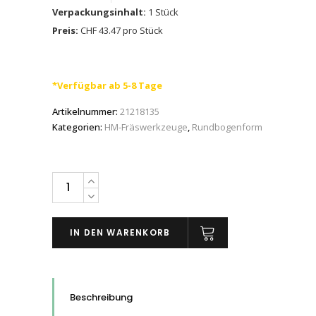
Verpackungsinhalt:
1 Stück
Preis:
CHF 43.47 pro Stück
*Verfügbar ab 5-8 Tage
Artikelnummer:
21218135
Kategorien:
HM-Fräswerkzeuge
,
Rundbogenform
PFERD
HM-
Frässtifte
IN DEN WARENKORB
Rundbogenform
RBF
für
Aluminium/NE-
Beschreibung
Metalle,