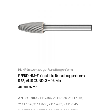
Dieses Produkt weist mehrere Varianten auf. Die Optionen können auf der Produktseite gewählt werden
,
HM-Fräswerkzeuge
Rundbogenform
OPTIONS
PFERD HM-Frässtifte Rundbogenform
RBF, ALLROUND, 3 – 16 Mm
Ab
CHF
32.27
Artikel-NR.:
21117306, 21117326, 21117346,
21117356, 21117606, 21117626, 21117646,