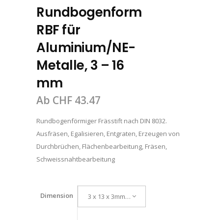
Rundbogenform
RBF für
Aluminium/NE-
Metalle, 3 – 16
mm
Ab
CHF
43.47
Rundbogenförmiger Frässtift nach DIN 8032.
Ausfräsen, Egalisieren, Entgraten, Erzeugen von
Durchbrüchen, Flächenbearbeitung, Fräsen,
Schweissnahtbearbeitung
Dimension
3 x 13 x 3mm / ALU