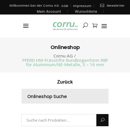
Newsletter
Willkommen bei der Cornu AG.
AGB
Impressum
Mein Account
Wunschliste
Onlineshop
Cornu AG
/
PFERD HM-Frässtifte Rundbogenform RBF
für Aluminium/NE-Metalle, 3 – 16 mm
Zurück
Onlineshop Suche