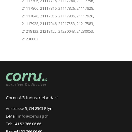
21117706, 21117726, 21117746, 21117756,
21117806, 21117816, 21117826, 21117828,
21117846, 21117856, 21117906, 21117926,
21117928, 21117946, 21217553, 21217583,
21218133, 21218155, 21230043, 21230053,
21230083
Cornu AG Industriebedarf
Austrasse 5, CH-8505 Pfyn
E-Mail:
info@cornuag.ch
Tel: +41 52 766 06 66
Fax: +41 52 766 06 60