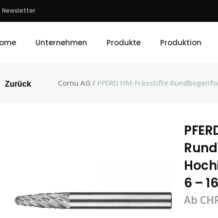
Newsletter
ome
Unternehmen
Produkte
Produktion
Cornu AG
/
PFERD HM-Frässtifte Rundbogenfo
Zurück
PFERD
Rund
Hoch
6 – 
Ab
CH