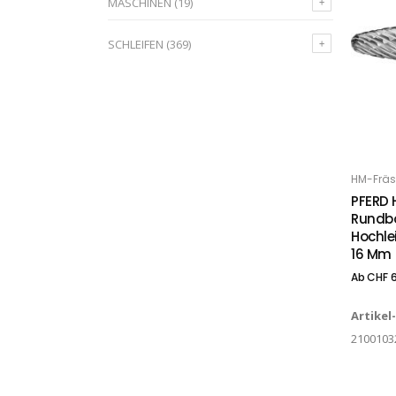
MASCHINEN
(19)
SCHLEIFEN
(369)
Dieses Produkt weist mehrere Varianten auf. Die Optionen können auf der Produktseite gewählt werden
HM-Fräs
O
PFERD 
Rundbo
Hochle
16 Mm
Ab
CHF
6
Artikel
2100103