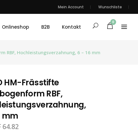
Mein Account
Wunschliste
0
Onlineshop
B2B
Kontakt
rm RBF, Hochleistungsverzahnung, 6 – 16 mm
 HM-Frässtifte
bogenform RBF,
leistungsverzahnung,
16 mm
F
64.82