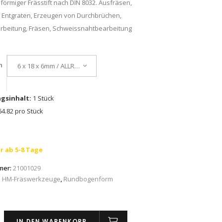
rmiger Frässtift nach DIN 8032. Ausfräsen,
, Entgraten, Erzeugen von Durchbrüchen,
rbeitung, Fräsen, Schweissnahtbearbeitung
n
6 x 18 x 6mm / ALLROUND
gsinhalt:
1 Stück
4.82 pro Stück
r ab 5-8 Tage
mer:
21001029
:
HM-Fräswerkzeuge
,
Rundbogenform
IN DEN WARENKORB