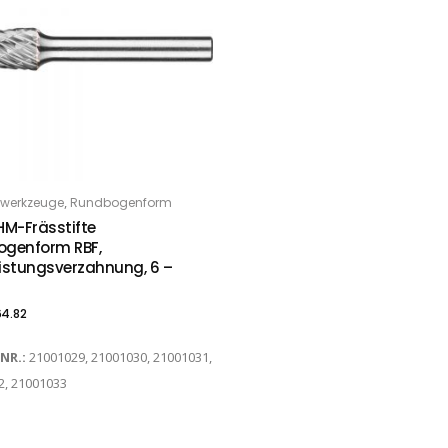
,
werkzeuge
Rundbogenform
PTIONS
HM-Frässtifte
genform RBF,
istungsverzahnung, 6 –
4.82
-NR.:
21001029, 21001030, 21001031,
2, 21001033