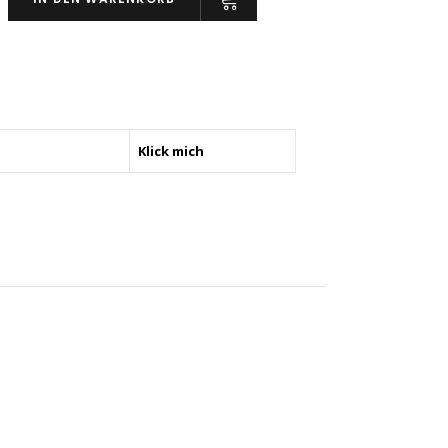
form
ngsverzahnung,
Klick mich