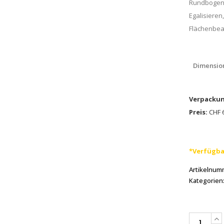
Rundbogenfö
Egalisieren
Flächenbea
Dimensio
Verpackun
Preis:
CHF 6
*Verfügba
Artikelnum
Kategorien
PFERD