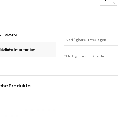
HM-
Frässtifte
Rundbogen
RBF,
Hochleistu
chreibung
6
Verfügbare Unterlagen
-
ätzliche Information
16
*Alle Angaben ohne Gewähr.
mm
quantity
che Produkte