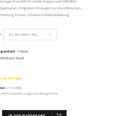
rmiger Frässtift mit runder Kuppe nach DIN 8032.
Egalisieren, Entgraten, Erzeugen von Durchbrüchen,
rbeitung, Fräsen, Schweissnahtbearbeitung
n
8 x 20 x 6mm / ALU
gsinhalt:
1 Stück
04.65 pro Stück
r ab 5-8 Tage
mer:
21124988
:
HM-Fräswerkzeuge
,
Rundkegelform
IN DEN WARENKORB