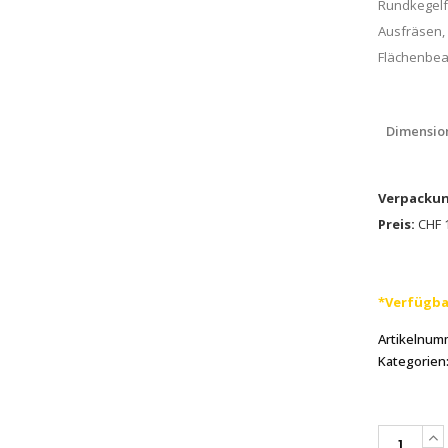
Rundkegelfö
Ausfräsen, 
Flächenbea
Dimensio
Verpackun
Preis:
CHF 1
*Verfügba
Artikelnum
Kategorien
PFERD