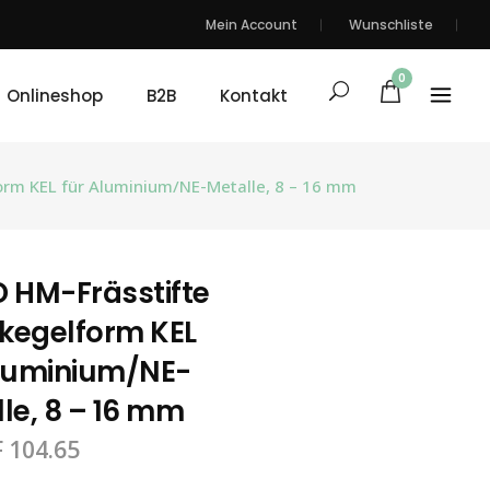
Mein Account
Wunschliste
0
Onlineshop
B2B
Kontakt
orm KEL für Aluminium/NE-Metalle, 8 – 16 mm
 HM-Frässtifte
kegelform KEL
Aluminium/NE-
le, 8 – 16 mm
F
104.65