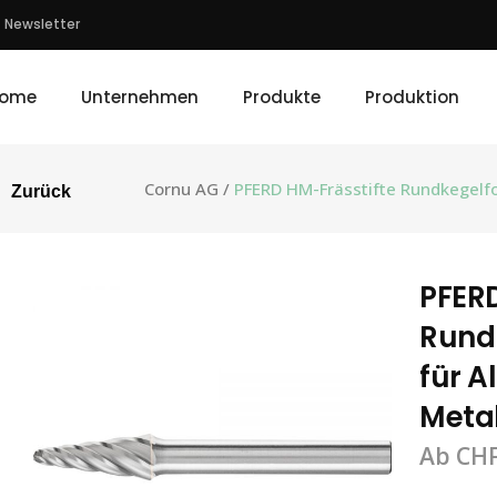
Newsletter
ome
Unternehmen
Produkte
Produktion
Cornu AG
/
PFERD HM-Frässtifte Rundkegelf
Zurück
PFERD
Rund
für 
Metal
Ab
CH