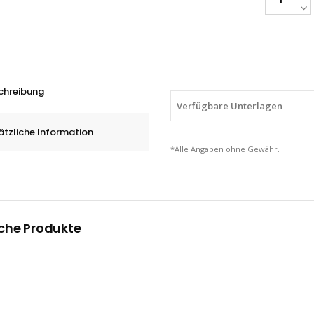
HM-
Frässtifte
Rundkegel
KEL
für
chreibung
Aluminium/
Verfügbare Unterlagen
Metalle,
ätzliche Information
8
*Alle Angaben ohne Gewähr.
-
16
mm
quantity
che Produkte