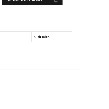
form
NE-
Klick mich