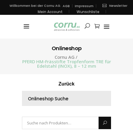
Newsletter
Willkommen bei der Cornu AG.
AGB
Impressum
Mein Account
Wunschliste
Onlineshop
Cornu AG
/
PFERD HM-Frässtifte Tropfenform TRE für
Edelstahl (INOX), 8 – 12 mm
Zurück
Onlineshop Suche