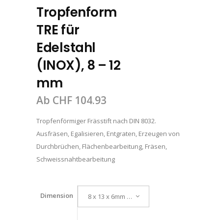
Tropfenform
TRE für
Edelstahl
(INOX), 8 – 12
mm
Ab
CHF
104.93
Tropfenförmiger Frässtift nach DIN 8032.
Ausfräsen, Egalisieren, Entgraten, Erzeugen von
Durchbrüchen, Flächenbearbeitung, Fräsen,
Schweissnahtbearbeitung
Dimension
8 x 13 x 6mm / INOX