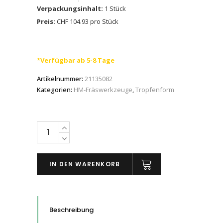
Verpackungsinhalt:
1 Stück
Preis:
CHF 104.93 pro Stück
*Verfügbar ab 5-8 Tage
Artikelnummer:
21135082
Kategorien:
HM-Fräswerkzeuge
,
Tropfenform
PFERD
HM-
Frässtifte
IN DEN WARENKORB
Tropfenform
TRE
für
Edelstahl
Beschreibung
(INOX),