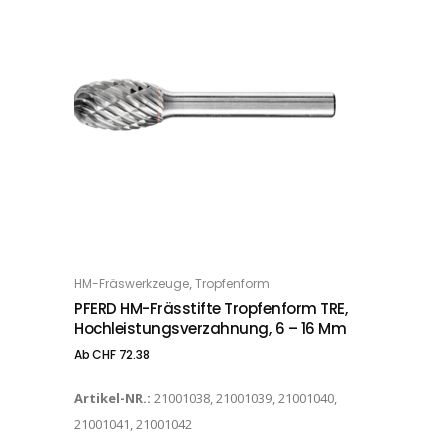
Dieses Produkt weist mehrere Varianten auf. Die Optionen können auf der Produktseite gewählt werden
,
HM-Fräswerkzeuge
Tropfenform
OPTIONS
PFERD HM-Frässtifte Tropfenform TRE,
Hochleistungsverzahnung, 6 – 16 Mm
Ab
CHF
72.38
Artikel-NR.:
21001038, 21001039, 21001040,
21001041, 21001042