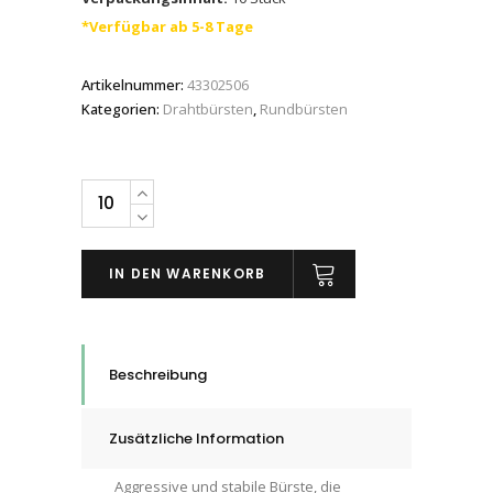
*Verfügbar ab 5-8 Tage
Artikelnummer:
43302506
Kategorien:
Drahtbürsten
,
Rundbürsten
PFERD
PIPELINE
Bürste
IN DEN WARENKORB
gezopft,
Dimension:
125
x
Beschreibung
6
x
Zusätzliche Information
22,23
mm,
Aggressive und stabile Bürste, die