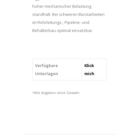
(RBG
hoher mechanischer Belastung
12506/22,23
standhält. Bei schweren Bürstarbeiten
INOX
im Rohrleitungs-, Pipeline- und
0,50),
Behälterbau optimal einsetzbar.
quantity
Verfügbare
Klick
Unterlagen
mich
*Alle Angaben ohne Gewähr.