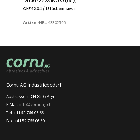
12506/22,23 INOX 0,50),
CHF
62.04
/ 1 Stück
exkl. MwSt.
Artikel-NR.:
43302506
Cornu AG Industriebedarf
Austrasse 5, CH-8505 Pfyn
E-Mail:
info@cornuag.ch
Tel: +41 52 766 06 66
Fax: +41 52 766 06 60