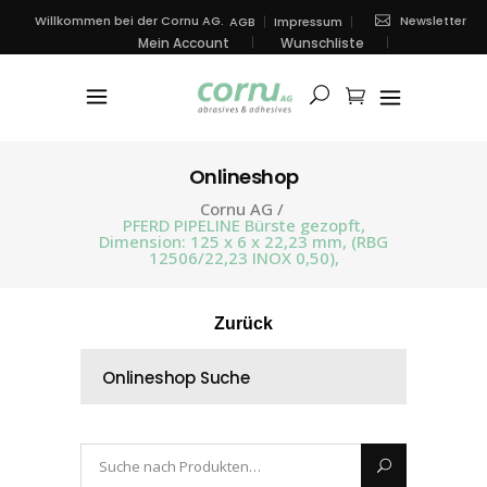
Newsletter
Willkommen bei der Cornu AG.
AGB
Impressum
Mein Account
Wunschliste
Onlineshop
Cornu AG
/
PFERD PIPELINE Bürste gezopft,
Dimension: 125 x 6 x 22,23 mm, (RBG
12506/22,23 INOX 0,50),
Zurück
Onlineshop Suche