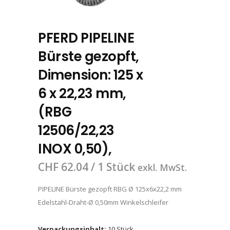
PFERD PIPELINE
Bürste gezopft,
Dimension: 125 x
6 x 22,23 mm,
(RBG
12506/22,23
INOX 0,50),
CHF
62.04
/ 1 Stück
exkl. MwSt.
PIPELINE Bürste gezopft RBG Ø 125x6x22,2 mm
Edelstahl-Draht-Ø 0,50mm Winkelschleifer
Verpackungsinhalt:
10 Stück