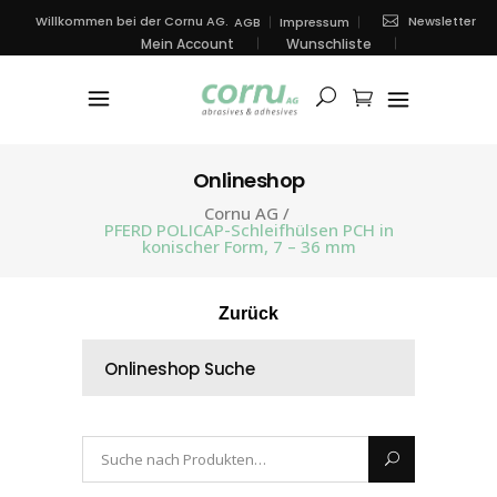
Newsletter
Willkommen bei der Cornu AG.
AGB
Impressum
Mein Account
Wunschliste
Onlineshop
Cornu AG
/
PFERD POLICAP-Schleifhülsen PCH in
konischer Form, 7 – 36 mm
Zurück
Onlineshop Suche