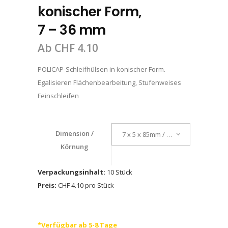
konischer Form,
7 – 36 mm
Ab
CHF
4.10
POLICAP-Schleifhülsen in konischer Form.
Egalisieren Flächenbearbeitung, Stufenweises
Feinschleifen
Dimension /
7 x 5 x 85mm / A 150
Körnung
Verpackungsinhalt:
10 Stück
Preis:
CHF 4.10 pro Stück
*Verfügbar ab 5-8 Tage