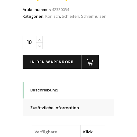
Artikelnummer:
42330054
Kategorien:
Konisch
,
Schleifen
,
Schleifhülsen
PFERD
POLICAP-
Schleifhülsen
IN DEN WARENKORB
PCH
in
konischer
Form,
Beschreibung
7
-
Zusätzliche Information
36
mm
quantity
Verfügbare
Klick